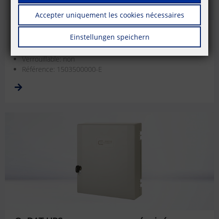
Accepter uniquement les cookies nécessaires
OpDAT HP, non équipé
Einstellungen speichern
Variante d'équipement: non équipé
Verrouillable: non
Référence: 1503500000-E