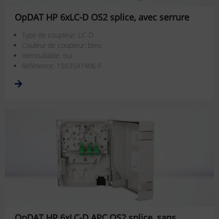
OpDAT HP 6xLC-D OS2 splice, avec serrure
Type de coupleur: LC-D
Couleur de coupleur: bleu
Verrouillable: oui
Référence: 1503597406-F
OpDAT HP 6xLC-D APC OS2 splice, sans