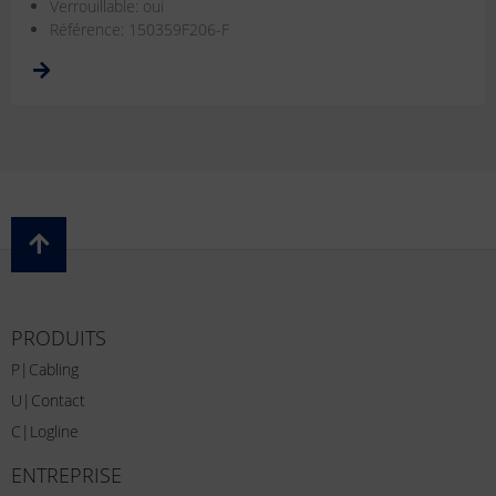
Verrouillable: oui
Référence: 150359F206-F
PRODUITS
P|Cabling
U|Contact
C|Logline
ENTREPRISE