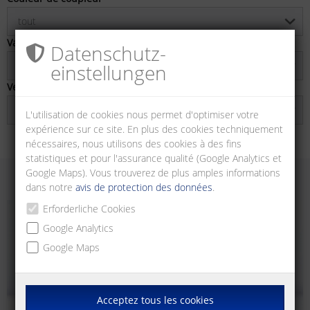
tout
Variante d'équipement
Datenschutz­
tout
einstellungen
Verrouillable
tout
L'utilisation de cookies nous permet d'optimiser votre
expérience sur ce site. En plus des cookies techniquement
nécessaires, nous utilisons des cookies à des fins
statistiques et pour l'assurance qualité (Google Analytics et
Google Maps). Vous trouverez de plus amples informations
dans notre
avis de protection des données
.
Erforderliche Cookies
Google Analytics
Google Maps
Acceptez tous les cookies