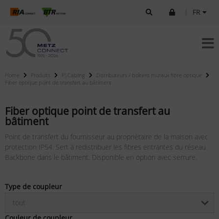
|
FR
Home
Produits
P|Cabling
Distributeurs / boîtiers muraux fibre optique
Fiber optique point de transfert au bâtiment
Fiber optique point de transfert au
bâtiment
Point de transfert du fournisseur au propriétaire de la maison avec
protection IP54. Sert à redistribuer les fibres entrantes du réseau
Backbone dans le bâtiment. Disponible en option avec serrure.
Type de coupleur
tout
Couleur de coupleur