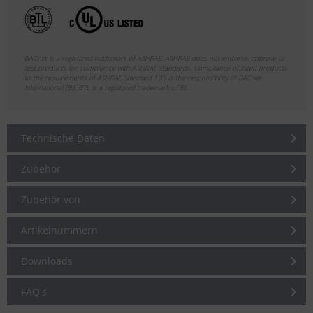
BACnet is a registered trademark of ASHRAE. ASHRAE does not endorse, approve or
test products for compliance with ASHRAE standards. Compliance of listed products
to the requirements of ASHRAE Standard 135 is the responsibility of BACnet
International (BI). BTL is a registered trademark of BI.
Technische Daten
Zubehör
Zubehör von
Artikelnummern
Downloads
FAQ's