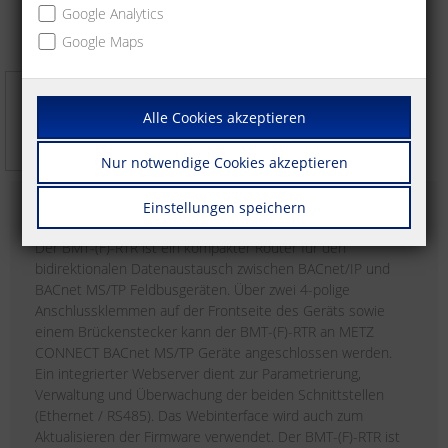
Google Analytics
Google Maps
Alle Cookies akzeptieren
Nur notwendige Cookies akzeptieren
Einstellungen speichern
Beschreibung
Der BMT-(F)-RTR ist ein kompakter Router für den
bidirektionalen Datenaustausch zwischen BACnet/IP und
BACnet MS/TP Feldbusgeräten. Über zwei 4-polige
Anschlussklemmen auf der Frontseite des Geräts sowie
einem Brückenstecker kann der BMT-(F)-RTR an METZ
CONNECT BACnet MS/TP Geräte angeschlossen werden.
Ein integrierter Webserver dient zur Parametrierung,
Verwaltung und Überwachung der beiden Schnittstellen
(Ethernet / RS485). Das Webinterface wird auch zum
Aktualisieren der Firmware verwendet. Der BMT-(F)-RTR ist