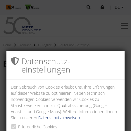
|
DE
Home
Produkte
C|Logline
Router und Gateways
Datenschutz­
BMT-RTR BACnet-Router
einstellungen
Der Gebrauch von Cookies erlaubt uns, Ihre Erfahrungen
auf dieser Website zu optimieren. Neben technisch
notwendigen Cookies verwenden wir Cookies zu
Statistikzwecken und zur Qualitätssicherung (Google
Analytics und Google Maps). Weitere Informationen finden
Sie in unseren
Datenschutzhinweisen
.
Erforderliche Cookies