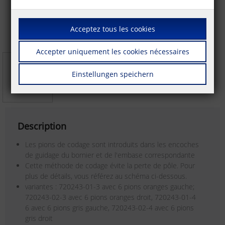
Acceptez tous les cookies
Accepter uniquement les cookies nécessaires
Einstellungen speichern
Description
Les pions de codage sont introduits dans les encoches
de guidage du bornier et de l'embase correspondante
Cette méthode de codage évite la perte de pôle. Pour
plus de détails, vous référez au schéma ci-dessous.
variantes : 720243-01-3 avec 6 pions oranges gauche;
720243-02-3 avec 6 pions oranges droit, 720243-01-4
6 avec 6 pions gris gauche, 720243-02-4 avec 6 pions
gris droit