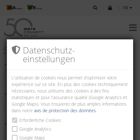
|
FR
S'inscrire en tant que client
Datenschutz­
einstellungen
* Prénom:
L'utilisation de cookies nous permet d'optimiser votre
expérience sur ce site. En plus des cookies techniquement
nécessaires, nous utilisons des cookies à des fins
* Nom de famille:
statistiques et pour l'assurance qualité (Google Analytics et
Google Maps). Vous trouverez de plus amples informations
dans notre
avis de protection des données
.
Erforderliche Cookies
* Entreprise:
Google Analytics
Google Maps