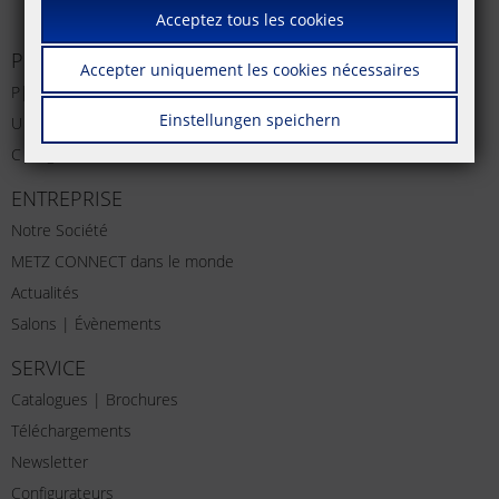
Acceptez tous les cookies
PRODUITS
Accepter uniquement les cookies nécessaires
P|Cabling
Einstellungen speichern
U|Contact
C|Logline
ENTREPRISE
Notre Société
METZ CONNECT dans le monde
Actualités
Salons | Évènements
SERVICE
Catalogues | Brochures
Téléchargements
Newsletter
Configurateurs