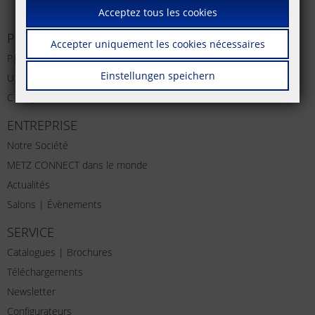
Acceptez tous les cookies
PRODUITS
Accepter uniquement les cookies nécessaires
P|Cabling
Einstellungen speichern
U|Contact
C|Logline
ENTREPRISE
Notre Société
METZ CONNECT dans le monde
Actualités
Salons | Évènements
SERVICE
Catalogues | Brochures
Téléchargements
Newsletter
Configurateurs