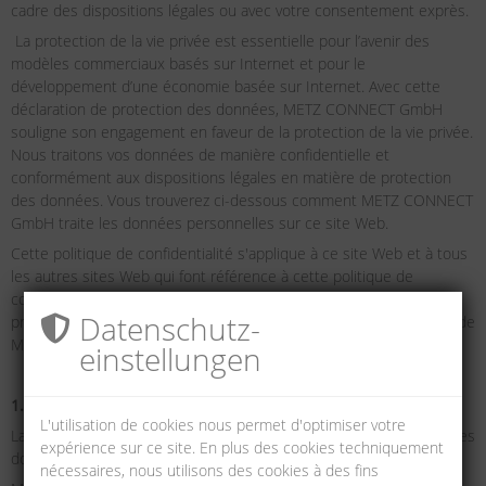
cadre des dispositions légales ou avec votre consentement exprès.
La protection de la vie privée est essentielle pour l’avenir des
modèles commerciaux basés sur Internet et pour le
développement d’une économie basée sur Internet. Avec cette
déclaration de protection des données, METZ CONNECT GmbH
souligne son engagement en faveur de la protection de la vie privée.
Nous traitons vos données de manière confidentielle et
conformément aux dispositions légales en matière de protection
des données. Vous trouverez ci-dessous comment METZ CONNECT
GmbH traite les données personnelles sur ce site Web.
Cette politique de confidentialité s'applique à ce site Web et à tous
les autres sites Web qui font référence à cette politique de
confidentialité. Des réglementations différentes en matière de
Datenschutz­
protection des données peuvent s'appliquer à certaines sociétés de
METZ CONNECT GmbH.
einstellungen
1. Nom et coordonnées de l'organisme responsable
L'utilisation de cookies nous permet d'optimiser votre
La présente politique de confidentialité s'applique au traitement des
expérience sur ce site. En plus des cookies techniquement
données par :
nécessaires, nous utilisons des cookies à des fins