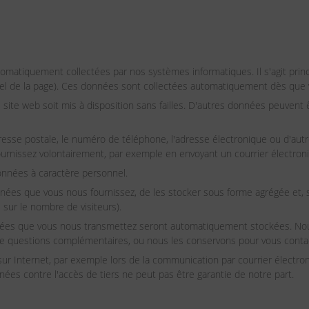
tomatiquement collectées par nos systèmes informatiques. Il s'agit pr
ppel de la page). Ces données sont collectées automatiquement dès que 
 site web soit mis à disposition sans failles. D'autres données peuvent
esse postale, le numéro de téléphone, l'adresse électronique ou d'autre
rnissez volontairement, par exemple en envoyant un courrier électroniqu
onnées à caractère personnel.
ées que vous nous fournissez, de les stocker sous forme agrégée et, s
sur le nombre de visiteurs).
onnées que vous nous transmettez seront automatiquement stockées. No
e questions complémentaires, ou nous les conservons pour vous contac
ur Internet, par exemple lors de la communication par courrier électro
es contre l'accès de tiers ne peut pas être garantie de notre part.