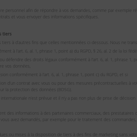
ctère personnel afin de répondre à vos demandes, comme par exemple r
trats et vous envoyer des informations spécifiques.
 tiers
tiers à d’autres fins que celles mentionnées ci-dessous. Nous ne trans
t à l’art. 6, al. 1, phrase 1, point a) du RGPD, § 26, al. 2 de la loi f
r ou défendre des droits légaux conformément à l’art. 6, al. 1, phrase 1, 
tre vos données,
sion conformément à l’art. 6, al. 1, phrase 1, point c) du RGPD, et si
tion d’un contrat avec vous ou pour des mesures précontractuelles à vot
e sur la protection des données (BDSG).
nternationale n’est prévue et il n’y a pas non plus de prise de décision
es informations à des partenaires commerciaux, des prestataires de s
e vous avez demandés, par exemple pour le traitement des commandes, à 
es ou mises à la disposition de tiers à des fins de marketing sans vot