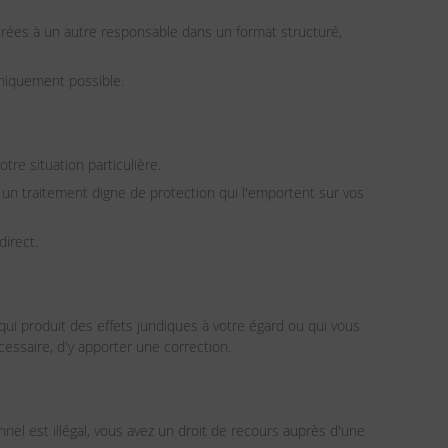
érées à un autre responsable dans un format structuré,
hniquement possible.
re situation particulière.
t un traitement digne de protection qui l'emportent sur vos
irect.
ui produit des effets juridiques à votre égard ou qui vous
écessaire, d'y apporter une correction.
nel est illégal, vous avez un droit de recours auprès d'une