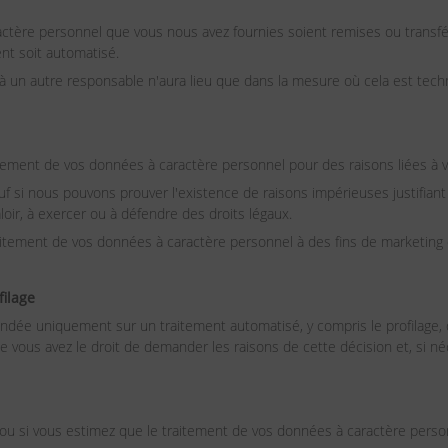
ractère personnel que vous nous avez fournies soient remises ou transf
nt soit automatisé.
 à un autre responsable n'aura lieu que dans la mesure où cela est tec
ement de vos données à caractère personnel pour des raisons liées à vot
uf si nous pouvons prouver l'existence de raisons impérieuses justifian
valoir, à exercer ou à défendre des droits légaux.
tement de vos données à caractère personnel à des fins de marketing d
filage
ndée uniquement sur un traitement automatisé, y compris le profilage, q
 que vous avez le droit de demander les raisons de cette décision et, si n
 ou si vous estimez que le traitement de vos données à caractère person