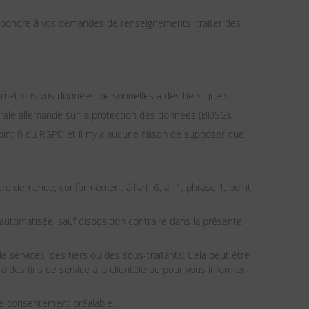
épondre à vos demandes de renseignements, traiter des
mettons vos données personnelles à des tiers que si :
édérale allemande sur la protection des données (BDSG),
point f) du RGPD et il n’y a aucune raison de supposer que
re demande, conformément à l’art. 6, al. 1, phrase 1, point
 automatisée, sauf disposition contraire dans la présente
ervices, des tiers ou des sous-traitants. Cela peut être
des fins de service à la clientèle ou pour vous informer
re consentement préalable.