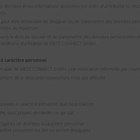
données et les informations associées sur ordre d’un tribunal ou d’un
its.
il peut être nécessaire de divulguer ou de transmettre des données pers
onnées au maximum.
ons le droit de stocker et de transmettre des données personnelles et a
es conditions d’utilisation de METZ CONNECT GmbH.
 à caractère personnel
sponsable de METZ CONNECT GmbH. Une notification informelle par courr
oment de la révocation (opposition) n'est pas affectée.
données à caractère personnel que nous traitons.
ée, vous pouvez demander ce qui suit :
catégories de données à caractère personnel
ractère personnel ont été ou seront divulguées