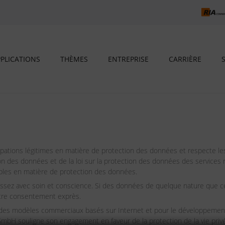
PLICATIONS
THÈMES
ENTREPRISE
CARRIÈRE
ons légitimes en matière de protection des données et respecte les d
tion des données et de la loi sur la protection des données des servic
cables en matière de protection des données.
 avec soin et conscience. Si des données de quelque nature que ce soit
votre consentement exprès.
nir des modèles commerciaux basés sur Internet et pour le développeme
H souligne son engagement en faveur de la protection de la vie privé