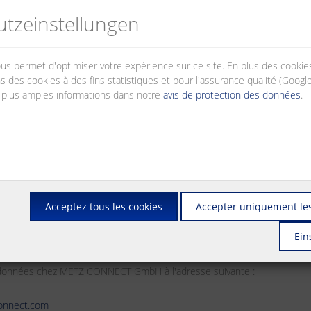
 protection des données. Vous trouverez ci-dessous comment METZ CON
tz­einstellungen
 et à tous les autres sites Web qui font référence à cette politique de c
ines sociétés de METZ CONNECT GmbH.
nous permet d'optimiser votre expérience sur ce site. En plus des cook
s des cookies à des fins statistiques et pour l'assurance qualité (Googl
 plus amples informations dans notre
avis de protection des données
.
itement des données par :
Acceptez tous les cookies
Accepter uniquement les
Ein
es
s données chez METZ CONNECT GmbH à l'adresse suivante :
connect.com