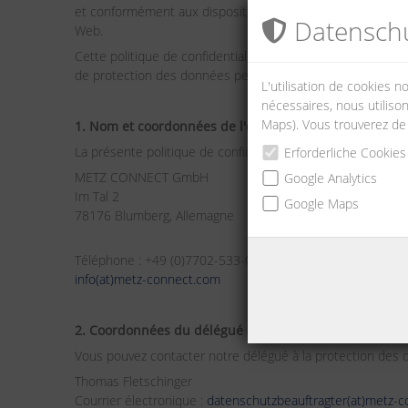
et conformément aux dispositions légales en matière de
Datenschu
Web.
Cette politique de confidentialité s'applique à ce site Web
de protection des données peuvent s'appliquer à certa
L'utilisation de cookies 
nécessaires, nous utilison
Maps). Vous trouverez de
1. Nom et coordonnées de l'organisme responsable
La présente politique de confidentialité s'applique au tra
Erforderliche Cookies
METZ CONNECT GmbH
Google Analytics
Im Tal 2
Google Maps
78176 Blumberg, Allemagne
Téléphone : +49 (0)7702-533-0
info(at)metz-connect.com
2. Coordonnées du délégué à la protection des donné
Vous pouvez contacter notre délégué à la protection de
Thomas Fletschinger
Courrier électronique :
datenschutzbeauftragter(at)metz-