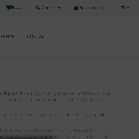
Chercher
Se connecter
|
FR
SERVICE
CONTACT
ispositions du règlement général sur la protection des
es numériques de télécommunications (TDDDG) et, le cas
 sont collectées, traitées ou utilisées, cela se fait
nt d’une économie basée sur Internet. Avec cette
e. Nous traitons vos données de manière confidentielle