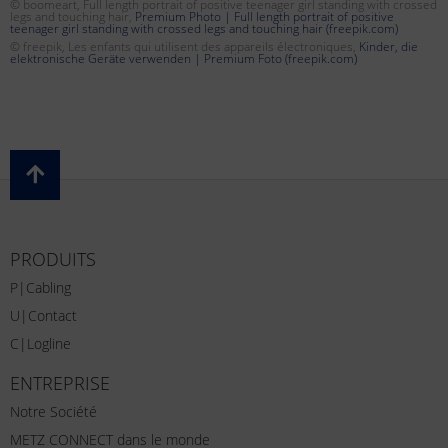
© boomeart, Full length portrait of positive teenager girl standing with crossed
legs and touching hair,
Premium Photo | Full length portrait of positive
teenager girl standing with crossed legs and touching hair (freepik.com)
© freepik, Les enfants qui utilisent des appareils électroniques,
Kinder, die
elektronische Geräte verwenden | Premium Foto (freepik.com)
PRODUITS
P|Cabling
U|Contact
C|Logline
ENTREPRISE
Notre Société
METZ CONNECT dans le monde