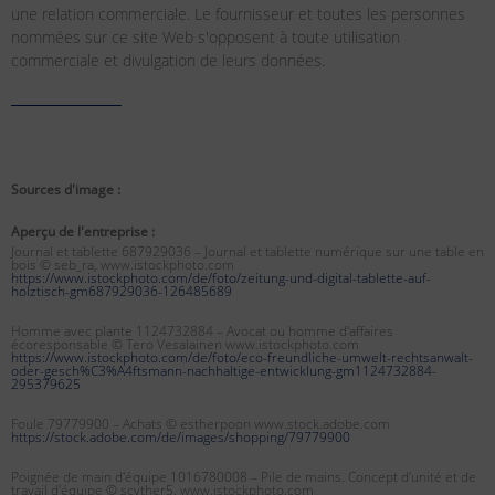
une relation commerciale. Le fournisseur et toutes les personnes
nommées sur ce site Web s'opposent à toute utilisation
commerciale et divulgation de leurs données.
Sources d'image :
Aperçu de l'entreprise :
Journal et tablette 687929036 – Journal et tablette numérique sur une table en
bois © seb_ra, www.istockphoto.com
https://www.istockphoto.com/de/foto/zeitung-und-digital-tablette-auf-
holztisch-gm687929036-126485689
Homme avec plante 1124732884 – Avocat ou homme d'affaires
écoresponsable © Tero Vesalainen www.istockphoto.com
https://www.istockphoto.com/de/foto/eco-freundliche-umwelt-rechtsanwalt-
oder-gesch%C3%A4ftsmann-nachhaltige-entwicklung-gm1124732884-
295379625
Foule 79779900 – Achats © estherpoon www.stock.adobe.com
https://stock.adobe.com/de/images/shopping/79779900
Poignée de main d'équipe 1016780008 – Pile de mains. Concept d'unité et de
travail d'équipe © scyther5, www.istockphoto.com