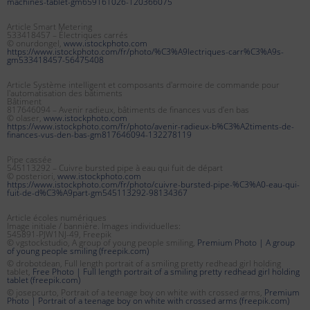
machines-tablet-gm659161026-120366075
Article Smart Metering
533418457 – Électriques carrés
© onurdongel,
www.istockphoto.com
https://www.istockphoto.com/fr/photo/%C3%A9lectriques-carr%C3%A9s-
gm533418457-56475408
Article Système intelligent et composants d'armoire de commande pour
l'automatisation des bâtiments
Bâtiment
817646094 – Avenir radieux, bâtiments de finances vus d’en bas
© olaser,
www.istockphoto.com
https://www.istockphoto.com/fr/photo/avenir-radieux-b%C3%A2timents-de-
finances-vus-den-bas-gm817646094-132278119
Pipe cassée
545113292 – Cuivre bursted pipe à eau qui fuit de départ
© posteriori,
www.istockphoto.com
https://www.istockphoto.com/fr/photo/cuivre-bursted-pipe-%C3%A0-eau-qui-
fuit-de-d%C3%A9part-gm545113292-98134367
Article écoles numériques
Image initiale / bannière. Images individuelles:
545891-PJW1NJ-49, Freepik
© vgstockstudio, A group of young people smiling,
Premium Photo | A group
of young people smiling (freepik.com)
© drobotdean, Full length portrait of a smiling pretty redhead girl holding
tablet,
Free Photo | Full length portrait of a smiling pretty redhead girl holding
tablet (freepik.com)
© josepcurto, Portrait of a teenage boy on white with crossed arms,
Premium
Photo | Portrait of a teenage boy on white with crossed arms (freepik.com)