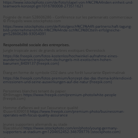
https://www.istockphoto.com/de/foto/stapel-von-h%C3%A4nden-einheit-und-
teamwork-konzept-gm1016780008-273511621
Poignée de main 528606286 – Conférence sur les partenariats commerciaux
© Pinkypills www.istockphoto.com
https://www.istockphoto.com/de/foto/gesch%C3%A4ft-partnerschaft-tagung-
bild-unternehmenshilfe-h%C3%A4nde-sch%C3%BCtteln-erfolgreiche-
gm528606286-93054091
Responsabilité sociale des entreprises.
Jungle tropicale avec de grands arbres exotiques ©wirestock
https://de.freepik.com/fotos-kostenlos/hochwinkel-aufnahme-eines-
wunderschoenen-tropischen-dschungels-mit-exotischen-hohen-
baeumen_8409137 (freepik.com)
Étang en forme de symbole CO2 dans une forêt luxuriante ©petrmalinak
https://de.freepik.com/fotos-premium/konzept-das-das-thema-kohlendioxid-
emissionen-und-seine-auswirkungen-auf-die-natur (freepik.com)
Personnes blanches tenant du papier
©h9images
https://www.freepik.com/premium-photo/white-people
(freepik.com)
Homme d'affaires axé sur l'assurance qualité
©user6309018
https://www.freepik.com/premium-photo/businessman-
operates-with-focus-quality-assurance
Jeunes supporters allemands au stade
©jacoblund
https://www.istockphoto.com/en/photo/young-germany-
supporters-at-stadium-gm1204652452-346709776
(
istockphoto.com
)