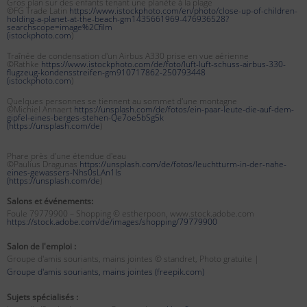
Gros plan sur des enfants tenant une planète à la plage
©FG Trade Latin
https://www.istockphoto.com/en/photo/close-up-of-children-
holding-a-planet-at-the-beach-gm1435661969-476936528?
searchscope=image%2Cfilm
(
istockphoto.com
)
Traînée de condensation d'un Airbus A330 prise en vue aérienne
©Rathke
https://www.istockphoto.com/de/foto/luft-luft-schuss-airbus-330-
flugzeug-kondensstreifen-gm910717862-250793448
(
istockphoto.com
)
Quelques personnes se tiennent au sommet d'une montagne
©Michiel Annaert
https://unsplash.com/de/fotos/ein-paar-leute-die-auf-dem-
gipfel-eines-berges-stehen-Qe7oe5bSg5k
(
https://unsplash.com/de
)
Phare près d'une étendue d'eau
©Paulius Dragunas
https://unsplash.com/de/fotos/leuchtturm-in-der-nahe-
eines-gewassers-Nhs0sLAn1Is
(
https://unsplash.com/de
)
Salons et événements:
Foule 79779900 – Shopping © estherpoon, www.stock.adobe.com
https://stock.adobe.com/de/images/shopping/79779900
Salon de l'emploi :
Groupe d'amis souriants, mains jointes © standret, Photo gratuite |
Groupe d'amis souriants, mains jointes (freepik.com)
Sujets spécialisés :