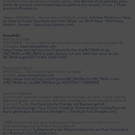
Incendie/Sortie de secours © patty-photo,
Une flamme et un panneau vert «
Sortie de secours » sont suspendus au plafond d'un bureau, la nuit. | Photo
premium (freepik.co
Maison 480288634 – Maison dans la forêt © jnnault,
Schönes Modernes Haus
Im Wald Im Freien Stockfoto und mehr Bilder von Wohnhaus - Wohnhaus,
Modern, Fenster - iStock (istockphoto.com)
Actualités :
Alarme incendie
935714362 – Le feu matériel de sécurité et plan d’action sur une table ©
Sckrepka,
www.istockphoto.com
https://www.istockphoto.com/fr/photo/le-feu-mat%C3%A9riel-de-
s%C3%A9curit%C3%A9-et-plan-daction-sur-une-table-bon-pour-le-site-
%C3%A0-la-gm935714362-256014392
Électricité mètres
469979427 – Électricité Smart mètres du détail
© slobo,
www.istockphoto.com
https://www.istockphoto.com/fr/photo/%C3%A9lectricit%C3%A9-smart-
m%C3%A8tres-du-d%C3%A9tail-gm469979427-34996858
Audit énergétique
Eco énergie futuriste remplie d'arbres technologie du futur rivière chrome
bâtiment gratte-ciel art haute définition intelligence artificielle générative ©
Seymont Studio,
Eco futuristische Energie mit Bäumen gefüllt
Zukunftstechnologie Fluss Chrom Gebäude Wolkenkratzer hochauflösende
Kunst generative künstliche Intelligenz | Premium Foto (freepik.com)
100% d'électricité d'origine hydraulique Panorama aérien de la centrale
hydroélectrique sur la rivière Generative Ai
© sopiangraphics,
Luftpanorama des Wasserkraftwerks am Fluss Generative
Ai | Premium Foto (freepik.com)