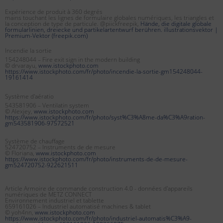
Expérience de produit à 360 degrés
mains touchant les lignes de formulaire globales numériques, les triangles et
la conception de type de particule. @piickfreepik,
Hände, die digitale globale
formularlinien, dreiecke und partikelartentwurf berühren. illustrationsvektor |
Premium-Vektor (freepik.com)
Incendie la sortie
154248044 – Fire exit sign in the modern building
© drvarayu,
www.istockphoto.com
https://www.istockphoto.com/fr/photo/incendie-la-sortie-gm154248044-
19161414
Système d'aératio
543581906 – Ventilatin system
© Alexjey,
www.istockphoto.com
https://www.istockphoto.com/fr/photo/syst%C3%A8me-da%C3%A9ration-
gm543581906-97572521
Système de chauffage
524720752 – Instruments de de mesure
© Floriana,
www.istockphoto.com
https://www.istockphoto.com/fr/photo/instruments-de-de-mesure-
gm524720752-922621511
Article Armoire de commande construction 4.0 - données d'appareils
numériques de METZ CONNECT
Environnement industriel et tablette
659161026 – Industriel automatisé machines & tablet
© yoh4nn,
www.istockphoto.com
https://www.istockphoto.com/fr/photo/industriel-automatis%C3%A9-