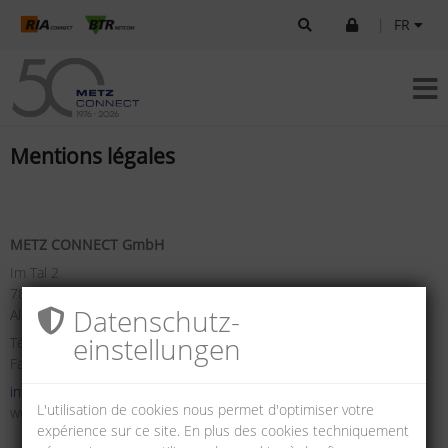
|
FR
Mentions légales
METZ CONNECT GmbH
Im Tal 2
78176 Blumberg
Datenschutz­
Allemagne
einstellungen
Tél. +49 7702 533-0
Fax +49 7702 533-433
info(at)metz-connect.com
L'utilisation de cookies nous permet d'optimiser votre
www.metz-connect.com
expérience sur ce site. En plus des cookies techniquement