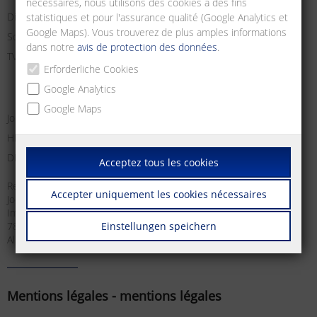
nécessaires, nous utilisons des cookies à des fins
Directeur :
statistiques et pour l'assurance qualité (Google Analytics et
Google Maps). Vous trouverez de plus amples informations
Société enregistrées à Freiburg i. Br.
dans notre
avis de protection des données
.
TVA intracommunautaire :
Erforderliche Cookies
Google Analytics
Google Maps
Jochen Metz, Christian Metz, Dirk Schallock
HRB 611606
DE 812 589 746
Acceptez tous les cookies
Responsable du contenu selon § 18 Abs. 2 MStV:
Accepter uniquement les cookies nécessaires
Jochen Metz
Im Tal 2
Einstellungen speichern
78176 Blumberg
Allemagne
Mentions légales - mentions légales