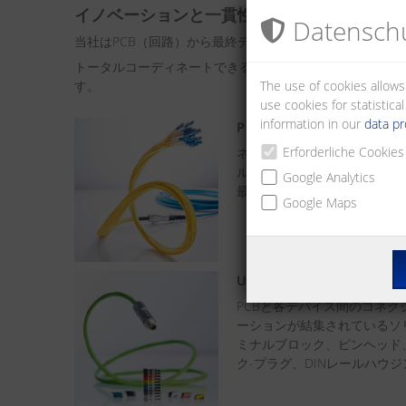
イノベーションと一貫性 ― PCB（回路）
Datenschu
当社はPCB（回路）から最終デバイスまでの通信に関す
トータルコーディネートできる製品を取り扱っています。
The use of cookies allows
す。
use cookies for statistic
information in our
data pr
P（プロミス）|ケーブル ―
Erforderliche Cookies
ネットワークに特化、国際規
ル、光ファイバーのソリュー
Google Analytics
最大の可能性を追求しました
Google Maps
U（ユニバーサル）|コンタク
PCBと各デバイス間のコネ
ーションが結集されているソ
ミナルブロック、ピンヘッド
ク-プラグ、DINレールハウ