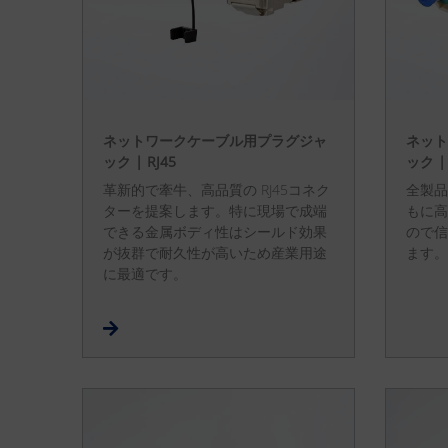
ネットワークケーブル用プラグジャ
ネット
ック | RJ45
ック 
革新的で牽牛、高品質の RJ45コネク
全製品
ターを提案します。特に現場で成端
もに高
できる金属ボディ性はシールド効果
ので信
が抜群で耐久性が高いため産業用途
ます。
に最適です。