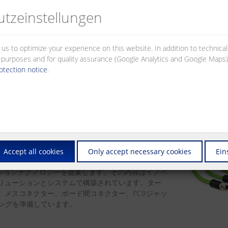
からデバイスまでの通信
tz­einstellungen
る接点、コネクター、ケーブル等々
使い勝手のいいユーザーフレンドリー思考の設計開発を行っています。
 us to optimize your experience on this website. In addition to technica
al purposes and for quality assurance (Google Analytics and Google Maps).
otection notice
.
 ネットワークのケーブルソリューション
格に準じた、高パフォーマンスを実現するケーブ
ションを提案します。各クラスにおいて最高品質と
。
Accept all cookies
Only accept necessary cookies
Ein
ト ― コネクション テクノロジー
クションテクノロジーを提案します。その内容はイノベ
リューションとシステムで構築されています。ター
、メスコネクター、ボード間コネクター、PCBジャッ
ジングを準備しています。