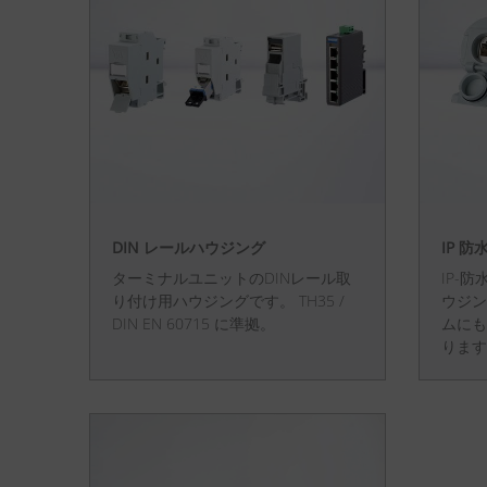
DIN レールハウジング
IP 
ターミナルユニットのDINレール取
IP-
り付け用ハウジングです。 TH35 /
ウジン
DIN EN 60715 に準拠。
ムにも
ります