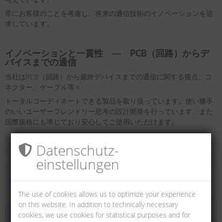
常にお客様のことを考慮し、将来の通信技術のイノベーションを追
求しています。
イノベーションと一貫性 ― PCB（回路）からデ
バイスまでの通信
当社はPCB（回路）から最終デバイスまでの通信に関する接点、コ
ネクター、ケーブル等々
トータルコーディネートできる製品を取り扱っています。使い勝手
のいいユーザーフレンドリー思考の設計開発を行っています。また
国際規格にも準じており安心してご使用いただけます。
Datenschutz­
einstellungen
The use of cookies allows us to optimize your experience
on this website. In addition to technically necessary
cookies, we use cookies for statistical purposes and for