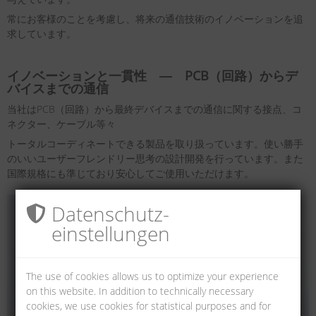
常にお客様のことを考慮し、将来の通信技術のイノベーションを追
求しています。
イノベーションと一貫性 ― PCB（回路）からデ
バイスまでの通信
当社はPCB（回路）から最終デバイスまでの通信に関する接点、コ
ネクター、ケーブル等々
トータルコーディネートできる製品を取り扱っています。使い勝手
のいいユーザーフレンドリー思考の設計開発を行っています。また
国際規格にも準じており安心してご使用いただけます。
Datenschutz­
einstellungen
The use of cookies allows us to optimize your experience
on this website. In addition to technically necessary
cookies, we use cookies for statistical purposes and for