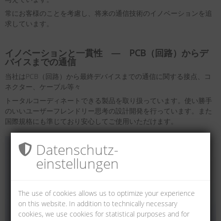
常にお客様のことを考慮し、将来の通信技術のイノベーションを追
求しています。
イノベーションと一貫性 ― PCB（回路）からデ
バイスまでの通信
当社はPCB（回路）から最終デバイスまでの通信に関する接点、コ
ネクター、ケーブル等々
トータルコーディネートできる製品を取り扱っています。使い勝手
のいいユーザーフレンドリー思考の設計開発を行っています。また
国際規格にも準じており安心してご使用いただけます。
Datenschutz­
einstellungen
The use of cookies allows us to optimize your experience
on this website. In addition to technically necessary
cookies, we use cookies for statistical purposes and for