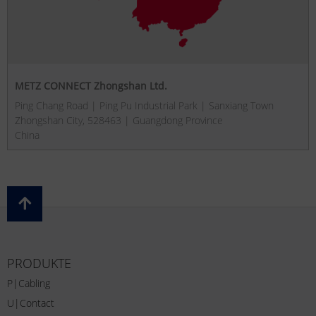
METZ CONNECT Zhongshan Ltd.
Ping Chang Road | Ping Pu Industrial Park | Sanxiang Town
Zhongshan City, 528463 | Guangdong Province
China
PRODUKTE
P|Cabling
U|Contact