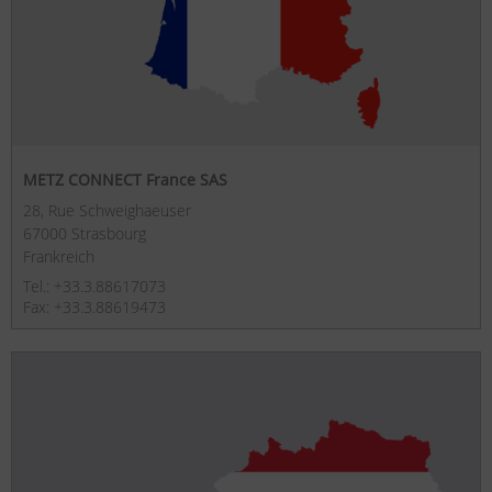
METZ CONNECT France SAS
28, Rue Schweighaeuser
67000 Strasbourg
Frankreich
Tel.: +33.3.88617073
Fax: +33.3.88619473