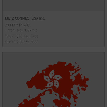
METZ CONNECT USA Inc.
200 Tornillo Way
Tinton Falls, NJ 07712
Tel.: +1-732-389-1300
Fax: +1-732-389-9066