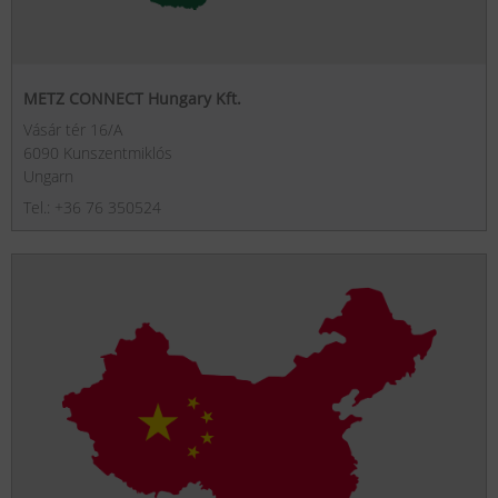
METZ CONNECT Hungary Kft.
Vásár tér 16/A
6090 Kunszentmiklós
Ungarn
Tel.: +36 76 350524