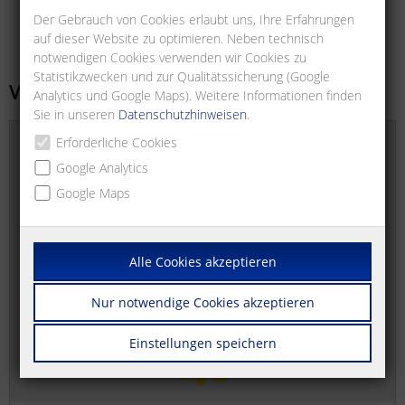
Der Gebrauch von Cookies erlaubt uns, Ihre Erfahrungen
auf dieser Website zu optimieren. Neben technisch
notwendigen Cookies verwenden wir Cookies zu
Statistikzwecken und zur Qualitätssicherung (Google
Vertriebsbüros
Analytics und Google Maps). Weitere Informationen finden
Sie in unseren
Datenschutzhinweisen
.
Erforderliche Cookies
Google Analytics
Google Maps
Alle Cookies akzeptieren
Nur notwendige Cookies akzeptieren
Einstellungen speichern