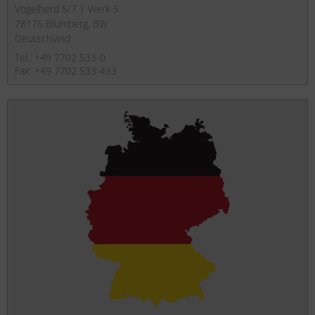
Vogelherd 5/7 | Werk 5
78176 Blumberg, BW
Deutschland
Tel.: +49 7702 533-0
Fax: +49 7702 533-433