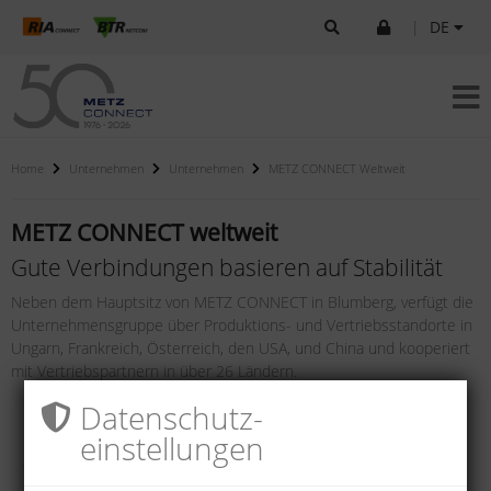
|
DE
Home
Unternehmen
Unternehmen
METZ CONNECT Weltweit
METZ CONNECT weltweit
Gute Verbindungen basieren auf Stabilität
Neben dem Hauptsitz von METZ CONNECT in Blumberg, verfügt die
Unternehmensgruppe über Produktions- und Vertriebsstandorte in
Ungarn, Frankreich, Österreich, den USA, und China und kooperiert
mit Vertriebspartnern in über 26 Ländern.
Datenschutz­
einstellungen