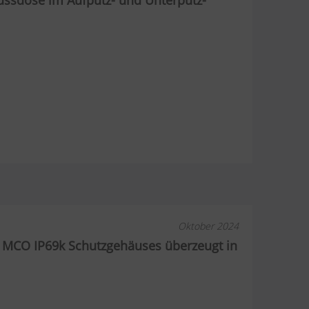
ussdose im Aufputz- und Unterputz-
Oktober 2024
es MCO IP69k Schutzgehäuses überzeugt in