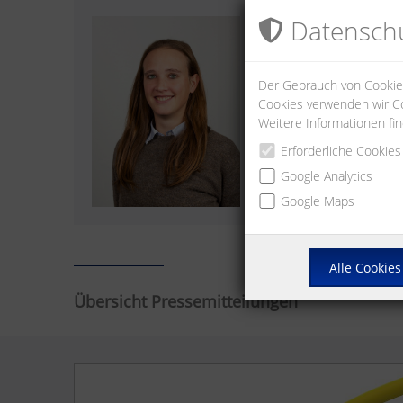
Datenschu
Lisa Wentz
Tel.: +49 7702 533-0
lisa.wentz(at)metz-conne
Der Gebrauch von Cookies
Cookies verwenden wir Co
Weitere Informationen fi
Erforderliche Cookies
Google Analytics
Google Maps
Alle Cookies
Übersicht Pressemitteilungen