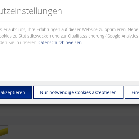
tz­einstellungen
ct.com
 erlaubt uns, Ihre Erfahrungen auf dieser Website zu optimieren. Neb
okies zu Statistikzwecken und zur Qualitätssicherung (Google Analytic
nden Sie in unseren
Datenschutzhinweisen
.
 akzeptieren
Nur notwendige Cookies akzeptieren
Ein