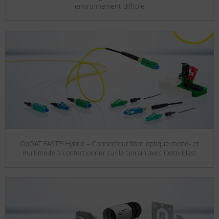
environnement difficile
OpDAT FAST™ Hybrid – Connecteur fibre optique mono- et
multimode à confectionner sur le terrain avec Opto-Elast