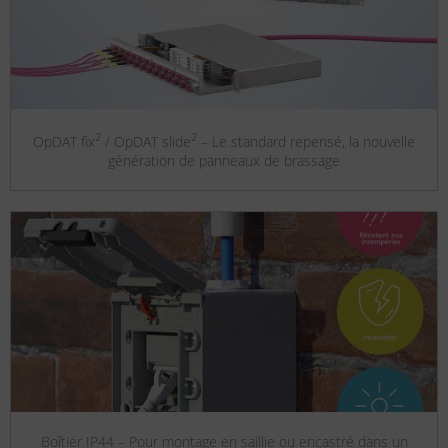
2
2
OpDAT fix
/ OpDAT slide
– Le standard repensé, la nouvelle
génération de panneaux de brassage
Boîtier IP44 – Pour montage en saillie ou encastré dans un