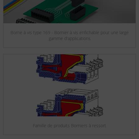
Borne à vis type 169 - Bornier à vis enfichable pour une large
gamme d'applications
Famille de produits Borniers à ressort