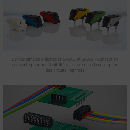
Bornes simples enfichables SM99S et SR99S - Conception
compacte pour une flexibilité maximale dans la conception
des circuits imprimés