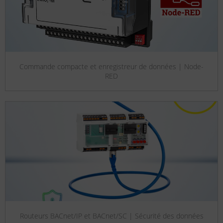
Commande compacte et enregistreur de données | Node-
RED
Routeurs BACnet/IP et BACnet/SC | Sécurité des données