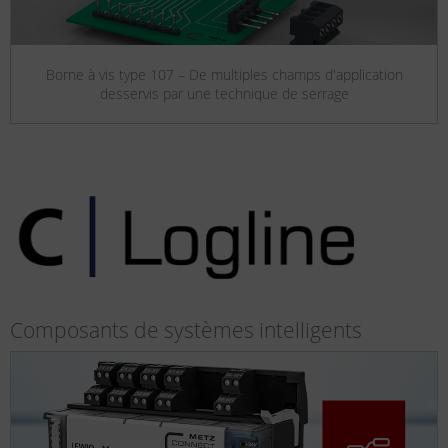
Borne à vis type 107 – De multiples champs d'application
desservis par une technique de serrage
Composants de systèmes intelligents