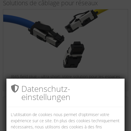
Solutions de câblage pour réseaux
RJ45 field plug – ultra short: Votre solution pour les espaces
restreints
Datenschutz­
einstellungen
L'utilisation de cookies nous permet d'optimiser votre
expérience sur ce site. En plus des cookies techniquement
nécessaires, nous utilisons des cookies à des fins