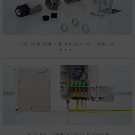
MCO IP69k - Boîtier de protection pour applications
extérieures
OpDAT MV – Coffret de Distribution Optique