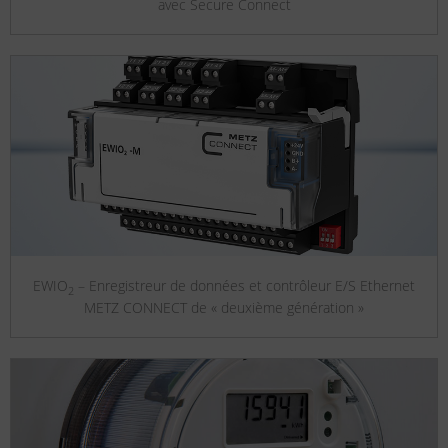
avec Secure Connect
EWIO
– Enregistreur de données et contrôleur E/S Ethernet
2
METZ CONNECT de « deuxième génération »