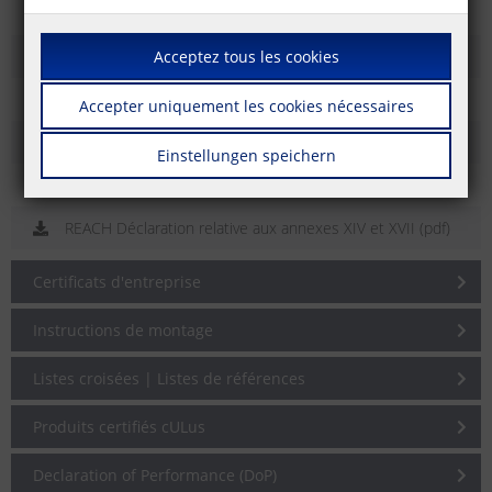
Conflict Material Statement (pdf)
Politique Environnementale (pdf)
Acceptez tous les cookies
Politique qualité (pdf)
Accepter uniquement les cookies nécessaires
Programme de Garantie (pdf)
Einstellungen speichern
REACH Déclaration (pdf)
REACH Déclaration relative aux annexes XIV et XVII (pdf)
Certificats d'entreprise
Instructions de montage
Listes croisées | Listes de références
Produits certifiés cULus
Declaration of Performance (DoP)