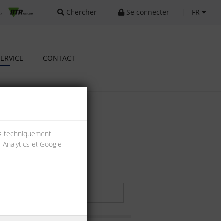
Chercher
Se connecter
|
FR
SERVICE
CONTACT
ies techniquement
e Analytics et Google