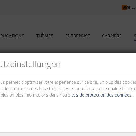
PLICATIONS
THÈMES
ENTREPRISE
CARRIÈRE
tz­einstellungen
nous permet d'optimiser votre expérience sur ce site. En plus des cook
s des cookies à des fins statistiques et pour l'assurance qualité (Googl
 plus amples informations dans notre
avis de protection des données
.