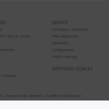
ISE
SERVICE
té
Catalogues | Brochures
ECT dans le monde
Téléchargements
Newsletter
vènements
Configurateurs
Product warning
T
MENTIONS LÉGALES
 contacter
es
|
Protection des données
|
Conditions d'utilisation