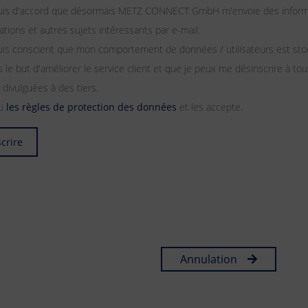
suis d'accord que désormais METZ CONNECT GmbH m'envoie des informat
tations et autres sujets intéressants par e-mail.
uis conscient que mon comportement de données / utilisateurs est stoc
 le but d'améliorer le service client et que je peux me désinscrire à
 divulguées à des tiers.
lu
les règles de protection des données
et les accepte.
scrire
Annulation