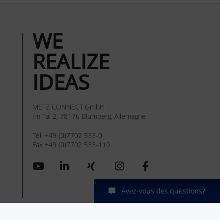
WE
REALIZE
IDEAS
METZ CONNECT GmbH
Im Tal 2, 78176 Blumberg, Allemagne
Tél. +49 (0)7702 533-0
Fax +49 (0)7702 533-119
Avez-vous des questions?