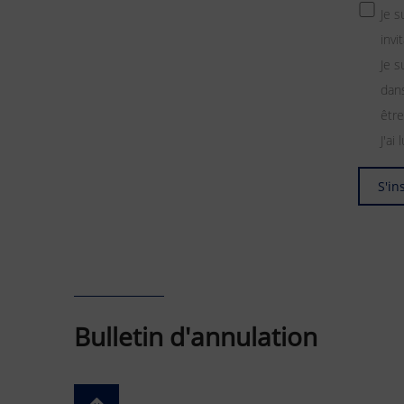
Je 
invi
Je s
dans
être
J'ai 
S'in
Bulletin d'annulation