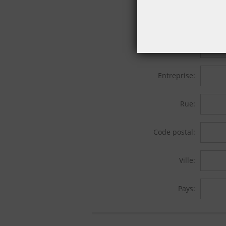
Prénom:
Nom de famille:
Entreprise:
Rue:
Code postal:
Ville:
Pays: