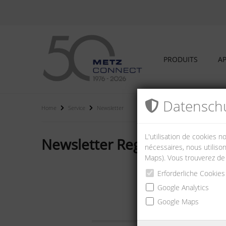
PRODUITS
AP
Datenschu
Home
Service
Newsletter
L'utilisation de cookies 
Newsletter Registration
nécessaires, nous utilison
Maps). Vous trouverez de
Erforderliche Cookies
Google Analytics
E-Mail:
Google Maps