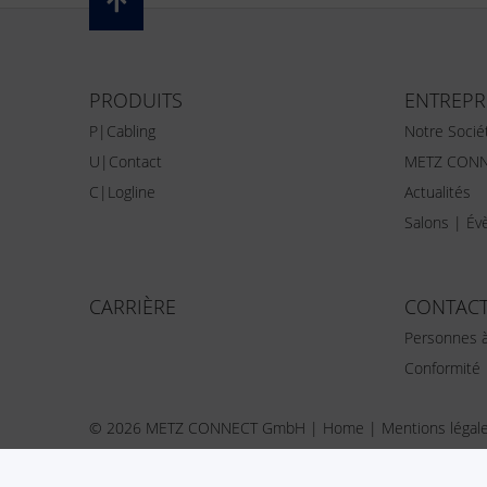
PRODUITS
ENTREPR
P|Cabling
Notre Socié
U|Contact
METZ CONN
C|Logline
Actualités
Salons | É
CARRIÈRE
CONTAC
Personnes à
Conformité
© 2026 METZ CONNECT GmbH |
Home
|
Mentions légal