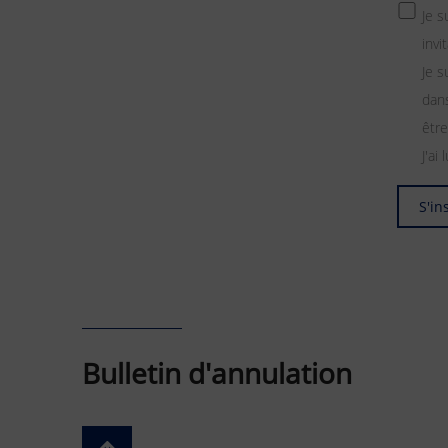
Je 
invi
Je s
dans
être
J'ai 
S'in
Bulletin d'annulation