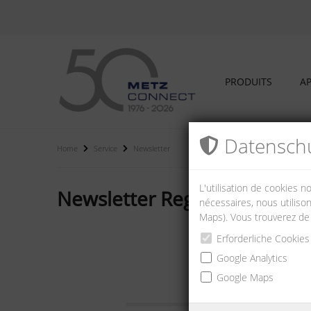
PRODUITS
AP
Datenschu
Home
Service
Newsletter
L'utilisation de cookies 
Newsletter Registration
nécessaires, nous utilison
Maps). Vous trouverez de
Erforderliche Cookies
Google Analytics
E-Mail:
Google Maps