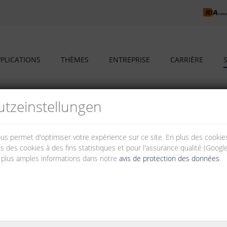
PLICATIONS
THÈMES
ENTREPRISE
CARRIÈRE
tz­einstellungen
nous permet d'optimiser votre expérience sur ce site. En plus des cook
s des cookies à des fins statistiques et pour l'assurance qualité (Googl
 plus amples informations dans notre
avis de protection des données
.