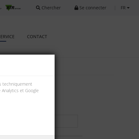
Chercher
Se connecter
|
FR
SERVICE
CONTACT
ies techniquement
e Analytics et Google