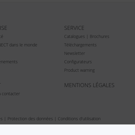
ISE
SERVICE
té
Catalogues | Brochures
ECT dans le monde
Téléchargements
Newsletter
vènements
Configurateurs
Product warning
T
MENTIONS LÉGALES
 contacter
es
|
Protection des données
|
Conditions d'utilisation