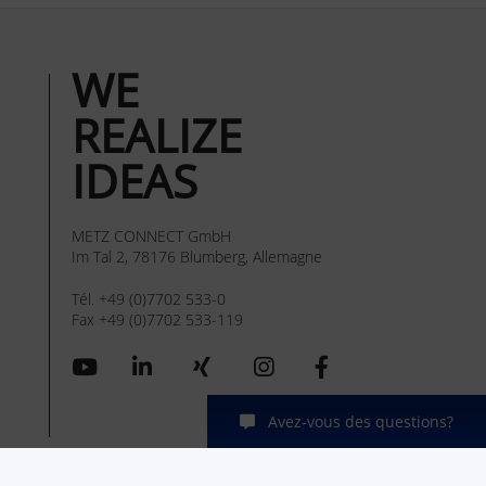
WE
REALIZE
IDEAS
METZ CONNECT GmbH
Im Tal 2, 78176 Blumberg, Allemagne
Tél. +49 (0)7702 533-0
Fax +49 (0)7702 533-119
Avez-vous des questions?