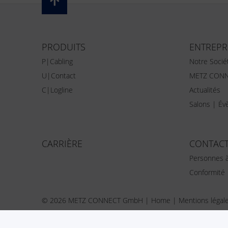
PRODUITS
ENTREPR
P|Cabling
Notre Socié
U|Contact
METZ CONN
C|Logline
Actualités
Salons | É
CARRIÈRE
CONTAC
Personnes à
Conformité
© 2026 METZ CONNECT GmbH |
Home
|
Mentions légal