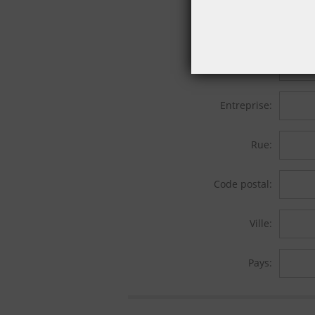
Prénom:
Nom de famille:
Entreprise:
Rue:
Code postal:
Ville:
Pays: