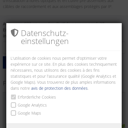
d'installation à fibres optiques et en cuivre pré-assemblés aux
câbles de raccordement et aux assemblages protégés par IP.
Avez-vous déjà un numéro d'article pour un produit?
Entrez simplement ici et vous recevrez de plus amples
Datenschutz­
informations dans le configurateur approprié!
einstellungen
L'utilisation de cookies nous permet d'optimiser votre
chercher
expérience sur ce site. En plus des cookies techniquement
nécessaires, nous utilisons des cookies à des fins
statistiques et pour l'assurance qualité (Google Analytics et
Fibres optiques
Google Maps). Vous trouverez de plus amples informations
dans notre
avis de protection des données
.
Erforderliche Cookies
Google Analytics
Google Maps