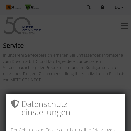
|
DE
Service
In unserem Servicebereich erhalten Sie umfassendes Infomaterial
zum Download; 3D- und Montagevideos zur besseren
Veranschaulichung der Produkte und unsere Konfiguratoren als
nützliches Tool, zur Zusammenstellung Ihres individuellen Produkts
von METZ CONNECT.
Datenschutz­
einstellungen
Der Gebrauch von Cookies erlaubt uns, Ihre Erfahrungen