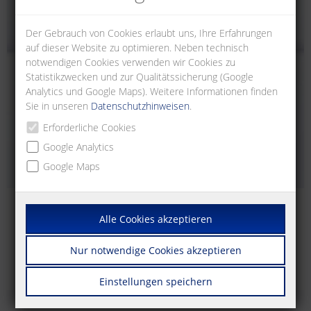
Der Gebrauch von Cookies erlaubt uns, Ihre Erfahrungen
auf dieser Website zu optimieren. Neben technisch
notwendigen Cookies verwenden wir Cookies zu
Statistikzwecken und zur Qualitätssicherung (Google
Analytics und Google Maps). Weitere Informationen finden
Sie in unseren
Datenschutzhinweisen
.
Erforderliche Cookies
Google Analytics
Google Maps
RJ45
Alle Cookies akzeptieren
RJ45 Anschlusseinheiten zur Montage auf Tragschiene TH35
nach DIN EN 60715 in Elektroverteilern.
Nur notwendige Cookies akzeptieren
Einstellungen speichern