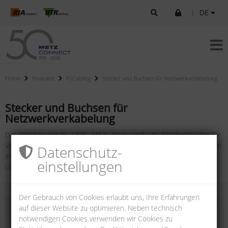
|
DE
Home
Produkte
P|Cabling
Stecker und Buchsen für Netzwerkverkabelung
Stecker und Buchsen für
Netzwerkverkabelung
Das Portfolio mit RJ-, USB-, M12-, Koax- und LWL-Steckverbinder für
Verkabelungssysteme bietet eine Vielzahl an Steckern und Buchsen
Datenschutz­
in verschiedenen Leistungs- und Schutzklassen für Kupfer- und
einstellungen
LWL-Anschlüsse.
Der Gebrauch von Cookies erlaubt uns, Ihre Erfahrungen
auf dieser Website zu optimieren. Neben technisch
notwendigen Cookies verwenden wir Cookies zu