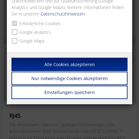
Statistikzwecken und zur Qualitätssicherung (Google
Analytics und Google Maps). Weitere Informationen finden
Sie in unseren
Datenschutzhinweisen
.
Erforderliche Cookies
Google Analytics
Google Maps
Alle Cookies akzeptieren
Nur notwendige Cookies akzeptieren
Einstellungen speichern
RJ45
Die innovativen, robusten, qualitativ hochwertigen und
leistungsstarken RJ45 Steckverbinder von METZ CONNECT
gehören zur Basis einer zuverlässigen Netzwerkinfrastruktur.