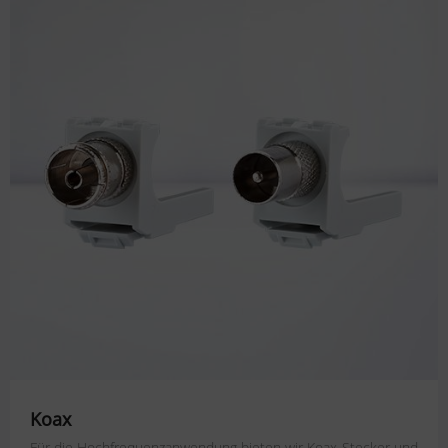
Koax
Für die Hochfrequenzanwendung bieten wir Koax-Stecker und