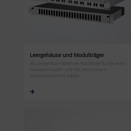
Leergehäuse und Modulträger
Als Leergehäuse bieten wir Patchfelder für die vielen
modularen Kupfer- und LWL-Anschlüsse in
verschiedenen Port-Zahlen.