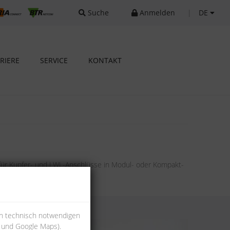
Suche
Anmelden
|
DE
RIERE
SERVICE
KONTAKT
 für Kupfer- und LWL-Anschlüsse in Modul- oder Kompakt-
en technisch notwendigen
s und Google Maps).