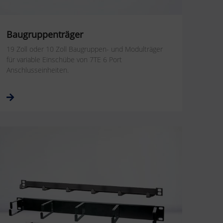
Baugruppenträger
19 Zoll oder 10 Zoll Baugruppen- und Modulträger
für variable Einschübe von 7TE 6 Port
Anschlusseinheiten.