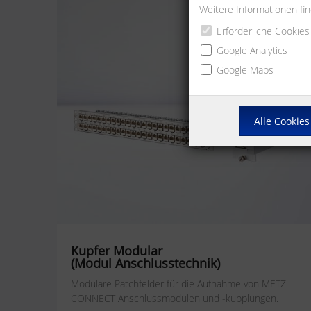
Weitere Informationen fi
Erforderliche Cookies
Google Analytics
Google Maps
Alle Cookies
Kupfer Modular
(Modul Anschlusstechnik)
Modulare Patchfelder für die Aufnahme von METZ
CONNECT Anschlussmodulen und -kupplungen.