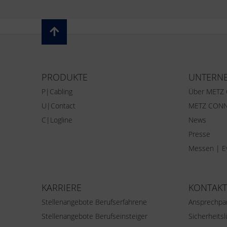
PRODUKTE
UNTERN
P|Cabling
Über METZ
U|Contact
METZ CONN
C|Logline
News
Presse
Messen | E
KARRIERE
KONTAKT
Stellenangebote Berufserfahrene
Ansprechpa
Stellenangebote Berufseinsteiger
Sicherheits