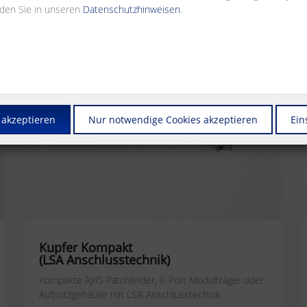
nden Sie in unseren
Datenschutzhinweisen
.
 akzeptieren
Nur notwendige Cookies akzeptieren
Ein
Kupfer Kompakt
(LSA Anschlusstechnik)
Kompakte RJ45 Patchfelder, 6-Port Modulträger oder
Aufputzgehäuse mit LSA-Anschlusstechnik.