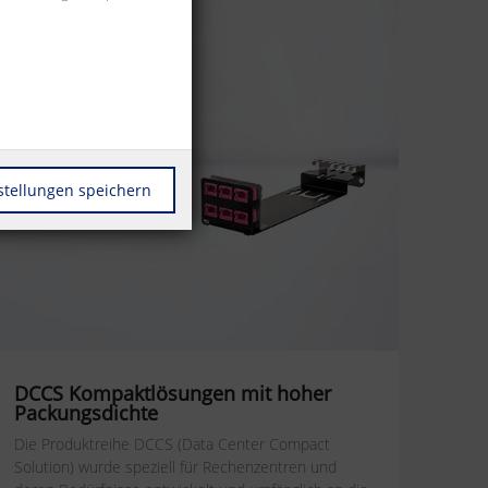
stellungen speichern
DCCS Kompaktlösungen mit hoher
Packungsdichte
Die Produktreihe DCCS (Data Center Compact
Solution) wurde speziell für Rechenzentren und