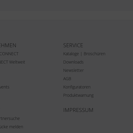
EHMEN
SERVICE
 CONNECT
Kataloge | Broschüren
ECT Weltweit
Downloads
Newsletter
AGB
vents
Konfiguratoren
Produktwarnung
IMPRESSUM
rtnersuche
lücke melden