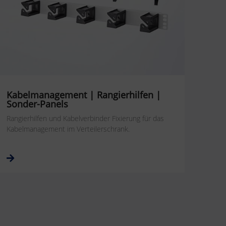
Kabelmanagement | Rangierhilfen |
Sonder-Panels
Rangierhilfen und Kabelverbinder Fixierung für das
Kabelmanagement im Verteilerschrank.