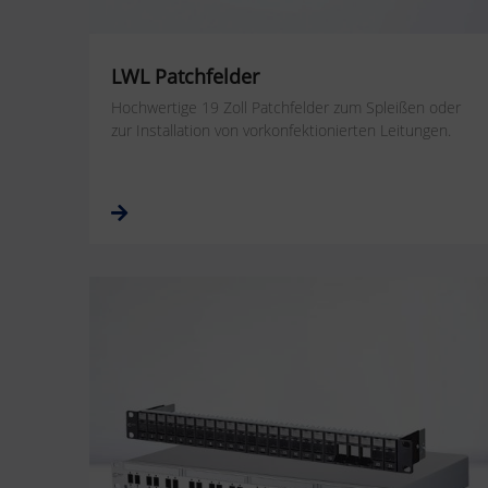
LWL Patchfelder
Hochwertige 19 Zoll Patchfelder zum Spleißen oder
zur Installation von vorkonfektionierten Leitungen.