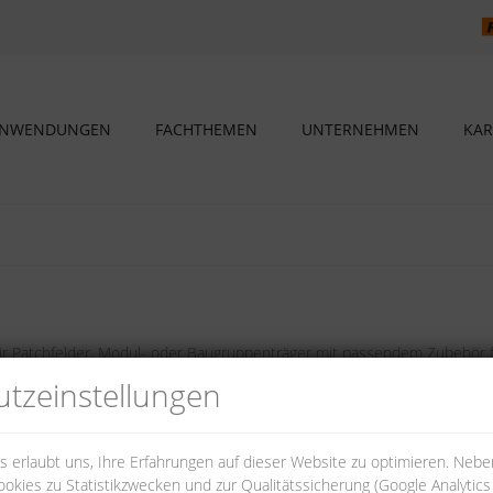
NWENDUNGEN
FACHTHEMEN
UNTERNEHMEN
KAR
n wir Patchfelder, Modul- oder Baugruppenträger mit passendem Zubehör
nheiten und mit verschiedenen Port-Zahlen.
tz­einstellungen
 erlaubt uns, Ihre Erfahrungen auf dieser Website zu optimieren. Neb
okies zu Statistikzwecken und zur Qualitätssicherung (Google Analytic