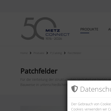
PRODUKTE
A
Home
Produkte
P|Cabling
Patchfelder
Patchfelder
Für die Verteilung der strukturierten Verkabelung biete
Bauweise in unterschiedlichen Leistungsklassen, Höhenei
Datenschu
Der Gebrauch von Cookies
Cookies verwenden wir Co