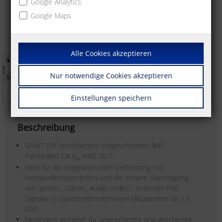
Google Analytics
Google Maps
Alle Cookies akzeptieren
Nur notwendige Cookies akzeptieren
Einstellungen speichern
Beschreibung
GHMT PVP zertifiziertes, vollgeschirmtes RJ45
Patchkabel Cat.6
AWG 26/7
A
Ideal für die Integration oder Verbindung von
Netzwerkkomponenten und die sichere Übertragung
von Sprach-, Daten-, Audio-/Video - und/oder PoE-
Signalen in bandbreitenintensiven Netzwerken bis 10
GBit.
besonders geeignet für ungeschirmte und geschirmte