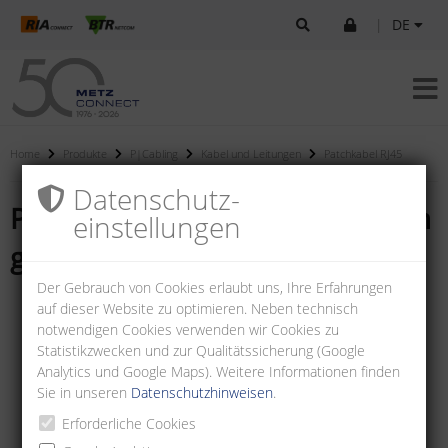
|
DE
Home
Produkte
P|Cabling
Kabel und Leitungen
Patchkabel RJ45
Datenschutz­
Patchkabel Cat.6
AWG 26 0,5 m
einstellungen
A
grün
Der Gebrauch von Cookies erlaubt uns, Ihre Erfahrungen
auf dieser Website zu optimieren. Neben technisch
notwendigen Cookies verwenden wir Cookies zu
Statistikzwecken und zur Qualitätssicherung (Google
Analytics und Google Maps). Weitere Informationen finden
Sie in unseren
Datenschutzhinweisen
.
Erforderliche Cookies