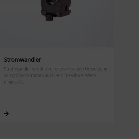
Stromwandler
Stromwandler werden zur proportionalen Umsetzung
von großen Strömen auf direkt messbare Werte
eingesetzt.