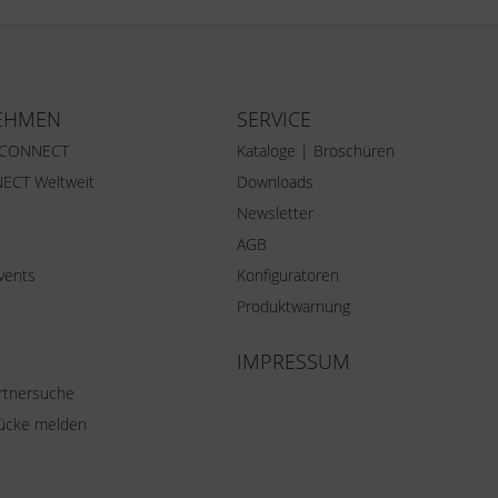
EHMEN
SERVICE
 CONNECT
Kataloge | Broschüren
ECT Weltweit
Downloads
Newsletter
AGB
vents
Konfiguratoren
Produktwarnung
IMPRESSUM
rtnersuche
lücke melden