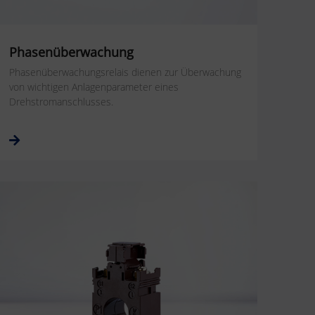
Phasenüberwachung
Phasenüberwachungsrelais dienen zur Überwachung
von wichtigen Anlagenparameter eines
Drehstromanschlusses.