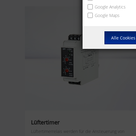
Google Analytics
Google Maps
Alle Cookies
Lüftertimer
Lüftertimerrelais werden für die Ansteuerung von