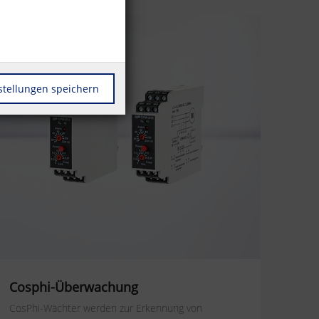
stellungen speichern
Cosphi-Überwachung
CosPhi-Wächter werden zur Erkennung von