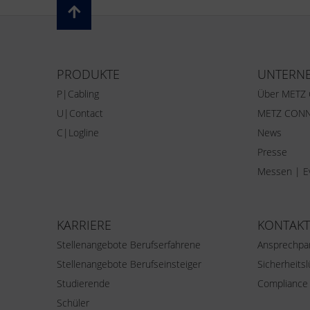
PRODUKTE
UNTERN
P|Cabling
Über METZ
U|Contact
METZ CONN
C|Logline
News
Presse
Messen | E
KARRIERE
KONTAKT
Stellenangebote Berufserfahrene
Ansprechpa
Stellenangebote Berufseinsteiger
Sicherheits
Studierende
Compliance
Schüler