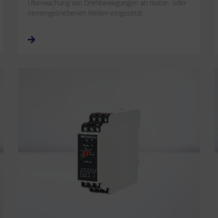
Überwachung von Drehbewegungen an motor- oder
riemengetriebenen Wellen eingesetzt.