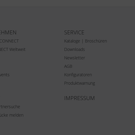
EHMEN
SERVICE
 CONNECT
Kataloge | Broschüren
ECT Weltweit
Downloads
Newsletter
AGB
vents
Konfiguratoren
Produktwarnung
IMPRESSUM
rtnersuche
lücke melden