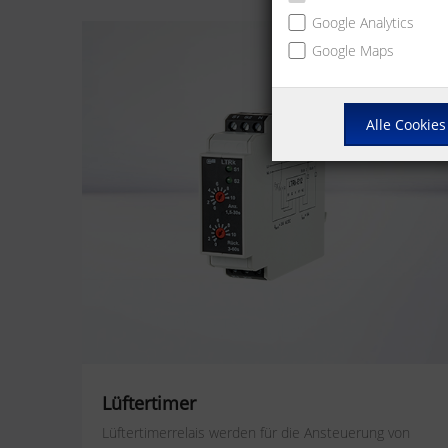
Google Analytics
Google Maps
Alle Cookies
Lüftertimer
Lüftertimerrelais werden für die Ansteuerung von