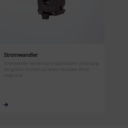
Stromwandler
Stromwandler werden zur proportionalen Umsetzung
von großen Strömen auf direkt messbare Werte
eingesetzt.