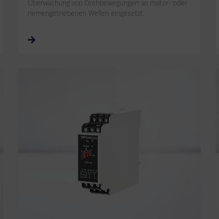
Überwachung von Drehbewegungen an motor- oder
riemengetriebenen Wellen eingesetzt.