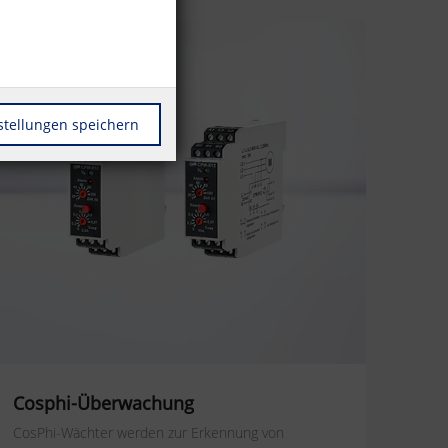
stellungen speichern
Cosphi-Überwachung
CosPhi-Wächter werden zur Erkennung von