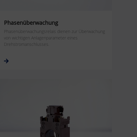
Phasenüberwachung
Phasenüberwachungsrelais dienen zur Überwachung
von wichtigen Anlagenparameter eines
Drehstromanschlusses.