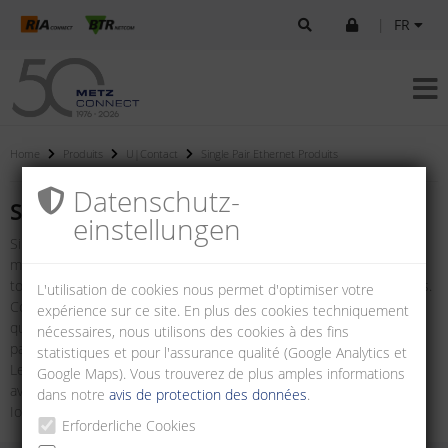
|
FR
Home
Produits
U|Contact
Single Pair Ethernet Produits
Datenschutz­
Single Pair Ethernet Produits
einstellungen
Single Pair Ethernet (SPE) représente une technologie de réseau
moderne qui vise à simplifier les câblages Ethernet traditionnels
tout en répondant aux exigences des applications contemporaines.
L'utilisation de cookies nous permet d'optimiser votre
Contrairement aux câbles de données traditionnels à deux ou
expérience sur ce site. En plus des cookies techniquement
quatre paires de conducteurs, le SPE ne nécessite qu'une seule
nécessaires, nous utilisons des cookies à des fins
paire de conducteurs.
statistiques et pour l'assurance qualité (Google Analytics et
Les connecteurs selon la norme IEC 63171-6 marquent une
Google Maps). Vous trouverez de plus amples informations
avancée technologique dans la mise en réseau des appareils
dans notre
avis de protection des données
.
IoT/IIoT.
Erforderliche Cookies