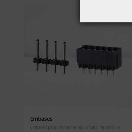
Embases
Embases pour connecter les circuits imprimés et