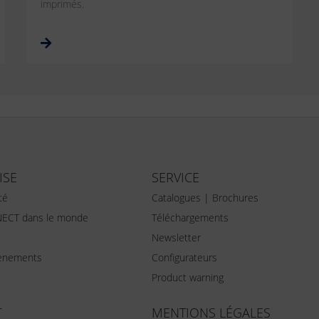
imprimés.
ISE
SERVICE
té
Catalogues | Brochures
ECT dans le monde
Téléchargements
Newsletter
vènements
Configurateurs
Product warning
T
MENTIONS LÉGALES