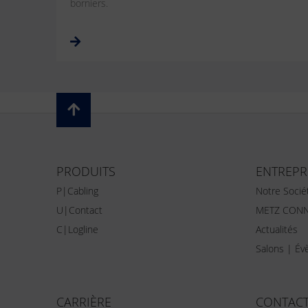
borniers.
PRODUITS
ENTREPR
P|Cabling
Notre Socié
U|Contact
METZ CONN
C|Logline
Actualités
Salons | É
CARRIÈRE
CONTAC