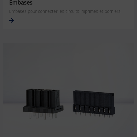
Embases
Embases pour connecter les circuits imprimés et borniers.