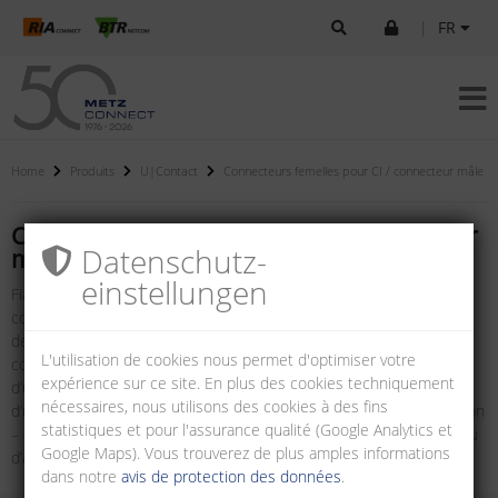
|
FR
Home
Produits
U|Contact
Connecteurs femelles pour CI / connecteur mâle
Connecteurs femelles pour CI / connecteur
Datenschutz­
mâle
einstellungen
Fiable, simple, rapide et orienté solution. Cette gamme de
connecteurs femelles et mâles pour circuits imprimés vous offre
des atouts décisifs pour vos applications industrielles, dans la
L'utilisation de cookies nous permet d'optimiser votre
conception, la confection et lors de la production. Vous profitez
expérience sur ce site. En plus des cookies techniquement
d’une excellente ligne de transmission linéaire, du circuit imprimé
nécessaires, nous utilisons des cookies à des fins
d’un appareil au paysage TI en passant par le câblage de l’installation
statistiques et pour l'assurance qualité (Google Analytics et
– et ceci indépendamment du fait que des M12, RJ45, RJ12, USB ou
Google Maps). Vous trouverez de plus amples informations
d’autres produits soient utilisés.
dans notre
avis de protection des données
.