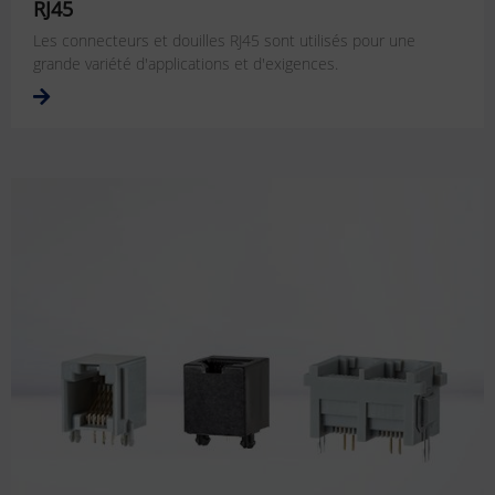
RJ45
Les connecteurs et douilles RJ45 sont utilisés pour une
grande variété d'applications et d'exigences.