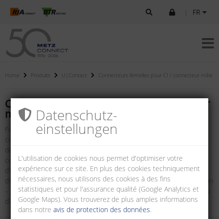
|
FR
Home
Produits
U|Contact
Connecteurs femelles pour CI / connecteur mâle
Connecteurs femelles pour CI / connecteur
Datenschutz­
mâle
einstellungen
Fiable, simple, rapide et orienté solution. Cette gamme de
connecteurs femelles et mâles pour circuits imprimés vous offre
des atouts décisifs pour vos applications industrielles, dans la
L'utilisation de cookies nous permet d'optimiser votre
conception, la confection et lors de la production. Vous profitez
expérience sur ce site. En plus des cookies techniquement
d’une excellente ligne de transmission linéaire, du circuit imprimé
nécessaires, nous utilisons des cookies à des fins
d’un appareil au paysage TI en passant par le câblage de l’installation
statistiques et pour l'assurance qualité (Google Analytics et
– et ceci indépendamment du fait que des M12, RJ45, RJ12, USB ou
Google Maps). Vous trouverez de plus amples informations
d’autres produits soient utilisés.
dans notre
avis de protection des données
.