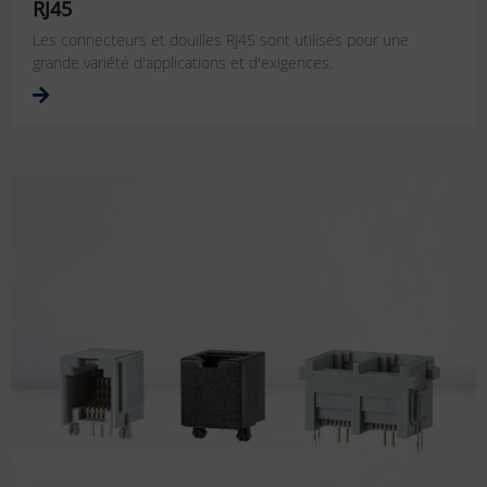
RJ45
Les connecteurs et douilles RJ45 sont utilisés pour une
grande variété d'applications et d'exigences.