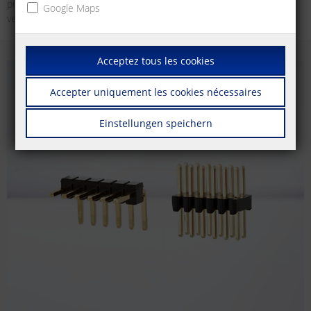
picots (avec insertion de fil horizontale et verticale), que dans la
Google Maps
version de barrette à douilles (avec insertion de fil verticale).
Acceptez tous les cookies
Accepter uniquement les cookies nécessaires
Einstellungen speichern