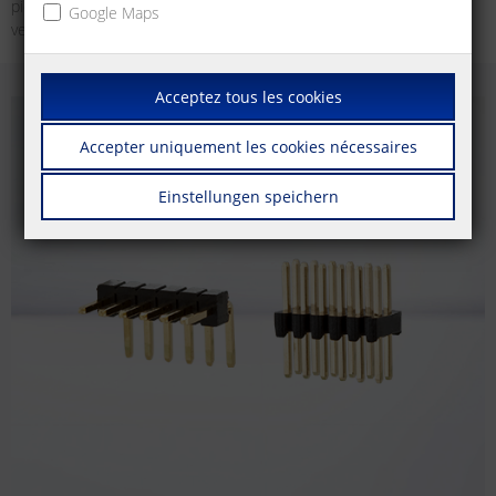
picots (avec insertion de fil horizontale et verticale), que dans la
Google Maps
version de barrette à douilles (avec insertion de fil verticale).
Acceptez tous les cookies
Accepter uniquement les cookies nécessaires
Einstellungen speichern