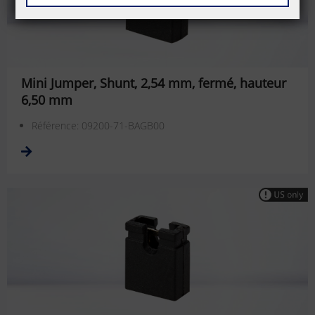
Mini Jumper, Shunt, 2,54 mm, fermé, hauteur
6,50 mm
Référence: 09200-71-BAGB00