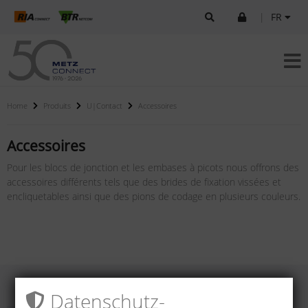
|
FR
Home
Produits
U|Contact
Accessoires
Accessoires
Pour les blocs de jonction et les embases à picots nous offrons des
accessoires différents tels que des brides de fixation vissées et
encliquetables ainsi que des pions de codage en plusieurs couleurs.
Datenschutz­