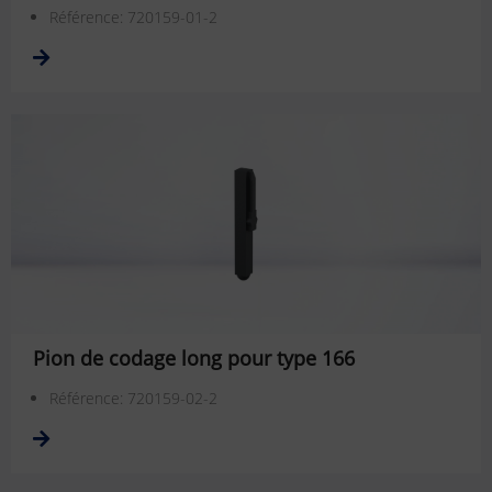
Référence: 720159-01-2
Pion de codage long pour type 166
Référence: 720159-02-2