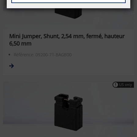
Mini Jumper, Shunt, 2,54 mm, fermé, hauteur
6,50 mm
Référence: 09200-71-BAGB00