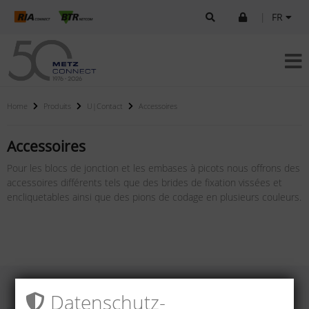
|
FR
Home
Produits
U|Contact
Accessoires
Accessoires
Pour les blocs de jonction et les embases à picots nous offrons des
accessoires différents tels que des brides de fixation vissées et
encliquetables ainsi que des pions de codage en plusieurs couleurs.
Datenschutz­