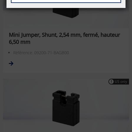
Mini Jumper, Shunt, 2,54 mm, fermé, hauteur
6,50 mm
Référence: 09200-71-BAGB00