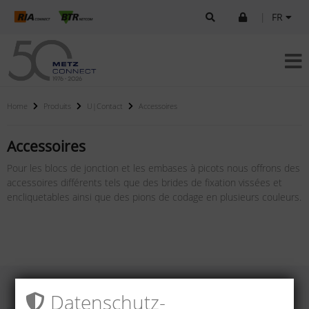
|
FR
Home
Produits
U|Contact
Accessoires
Accessoires
Pour les blocs de jonction et les embases à picots nous offrons des
accessoires différents tels que des brides de fixation vissées et
encliquetables ainsi que des pions de codage en plusieurs couleurs.
Datenschutz­