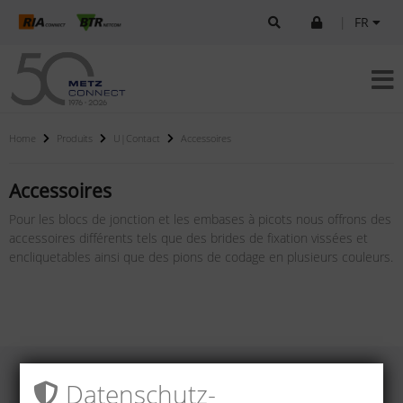
|
FR
Home
Produits
U|Contact
Accessoires
Accessoires
Pour les blocs de jonction et les embases à picots nous offrons des
accessoires différents tels que des brides de fixation vissées et
encliquetables ainsi que des pions de codage en plusieurs couleurs.
Datenschutz­