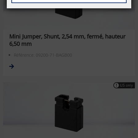
Mini Jumper, Shunt, 2,54 mm, fermé, hauteur
6,50 mm
Référence: 09200-71-BAGB00