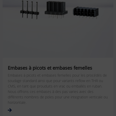
Embases à picots et embases femelles
Embases à picots et embases femelles pour les procédés de
soudage standard ainsi que pour variants reflow en THR ou
CMS, en tant que prouduits en vrac ou emballés en ruban.
Nous offrons ces embases à des pas varies avec des
différents nombres de poles pour une integration verticale ou
horizontale.