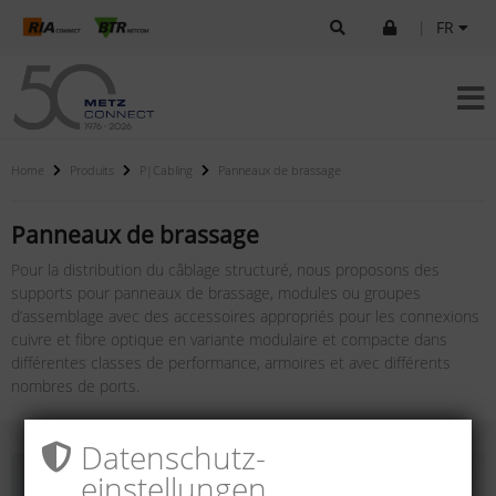
|
FR
Home
Produits
P|Cabling
Panneaux de brassage
Panneaux de brassage
Pour la distribution du câblage structuré, nous proposons des
supports pour panneaux de brassage, modules ou groupes
d’assemblage avec des accessoires appropriés pour les connexions
cuivre et fibre optique en variante modulaire et compacte dans
différentes classes de performance, armoires et avec différents
nombres de ports.
Datenschutz­
einstellungen