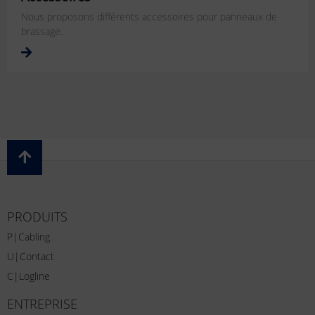
Nous proposons différents accessoires pour panneaux de
brassage.
PRODUITS
P|Cabling
U|Contact
C|Logline
ENTREPRISE