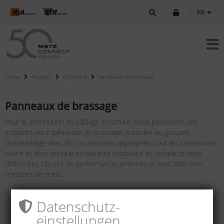
|
FR
Home
Produits
P|Cabling
Panneaux de brassage
Panneaux de brassage
Pour la distribution du câblage structuré, nous proposons des
supports pour panneaux de brassage, modules ou groupes
d’assemblage avec des accessoires appropriés pour les connexions
cuivre et fibre optique en variante modulaire et compacte dans
différentes classes de performance, armoires et avec différents
nombres de ports.
Datenschutz­
einstellungen