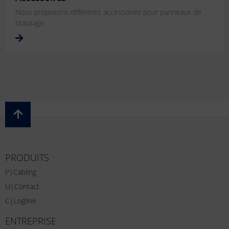
Nous proposons différents accessoires pour panneaux de
brassage.
PRODUITS
P|Cabling
U|Contact
C|Logline
ENTREPRISE