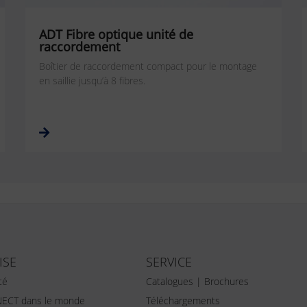
ADT Fibre optique unité de
raccordement
Boîtier de raccordement compact pour le montage
en saillie jusqu’à 8 fibres.
ISE
SERVICE
té
Catalogues | Brochures
ECT dans le monde
Téléchargements