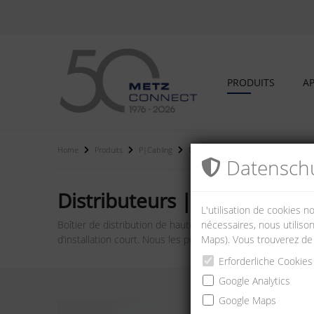
PRODUITS
AP
Home
Produits
P|Cabling
Distributeurs / boîtiers muraux fibre
Datenschu
Distributeurs | boîtiers mur
L'utilisation de cookies 
nécessaires, nous utilison
Boîtier de distribution de haute qualité pour montage mura
Maps). Vous trouverez de
d’installation court. Nous les proposons dans différentes t
Erforderliche Cookies
Google Analytics
Google Maps