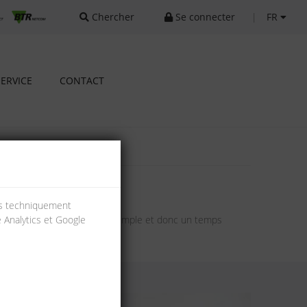
Chercher
Se connecter
|
FR
SERVICE
CONTACT
ies techniquement
e Analytics et Google
rs assurent une manipulation simple et donc un temps