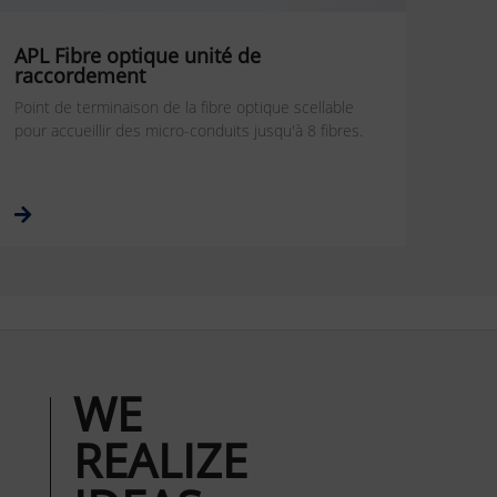
APL Fibre optique unité de
raccordement
Point de terminaison de la fibre optique scellable
pour accueillir des micro-conduits jusqu'à 8 fibres.
WE
REALIZE