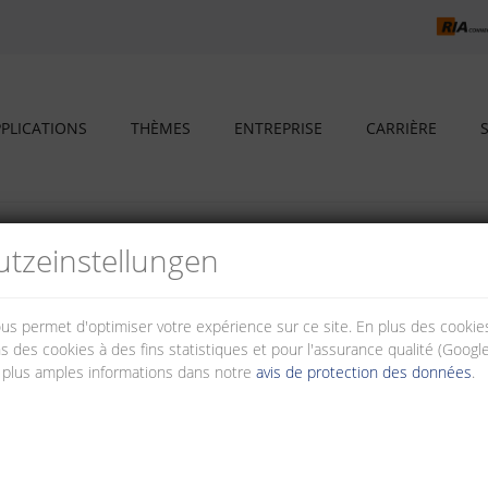
PLICATIONS
THÈMES
ENTREPRISE
CARRIÈRE
 optique
tz­einstellungen
aux fibre optique
nous permet d'optimiser votre expérience sur ce site. En plus des cook
s des cookies à des fins statistiques et pour l'assurance qualité (Googl
l. Peut être utilisé individuellement pour votre application. Les boîtie
 plus amples informations dans notre
avis de protection des données
.
ailles avec différents coupleurs et classes de performance.