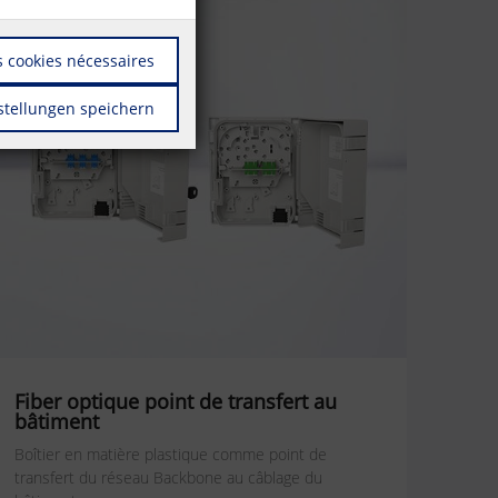
 cookies nécessaires
stellungen speichern
Fiber optique point de transfert au
bâtiment
Boîtier en matière plastique comme point de
transfert du réseau Backbone au câblage du