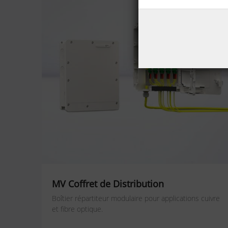
MV Coffret de Distribution
Boîtier répartiteur modulaire pour applications cuivre
et fibre optique.