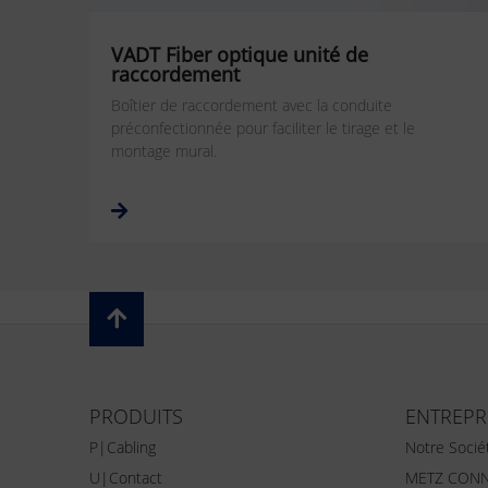
VADT Fiber optique unité de
raccordement
Boîtier de raccordement avec la conduite
préconfectionnée pour faciliter le tirage et le
montage mural.
PRODUITS
ENTREPR
P|Cabling
Notre Socié
U|Contact
METZ CONN