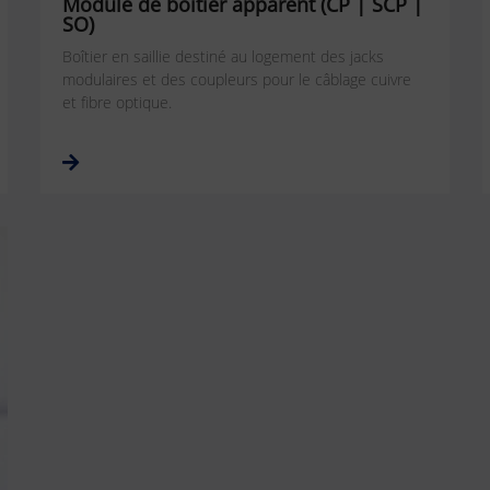
Module de boîtier apparent (CP | SCP |
SO)
Boîtier en saillie destiné au logement des jacks
modulaires et des coupleurs pour le câblage cuivre
et fibre optique.