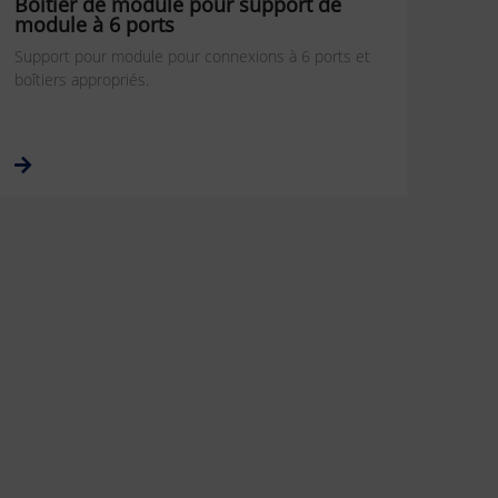
Boîtier de module pour support de
module à 6 ports
Support pour module pour connexions à 6 ports et
boîtiers appropriés.