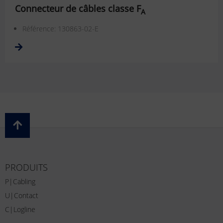
Connecteur de câbles classe F
A
Référence: 130863-02-E
PRODUITS
P|Cabling
U|Contact
C|Logline