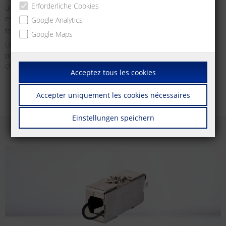
Erforderliche Cookies
utilisés dans une grande variété d’applications, même dans des
espaces confinés. La classe E
ou la classe F
permettent
Google Analytics
A
A
facilement d’obtenir des liens jusqu’à 10 Gbit/s.
Google Maps
Le connecteur de câble est donc une solution de problème pour
presque toutes les infrastructures du réseau et fait partie de
chaque boîte à outils comme équipement de base !
Acceptez tous les cookies
Accepter uniquement les cookies nécessaires
Einstellungen speichern