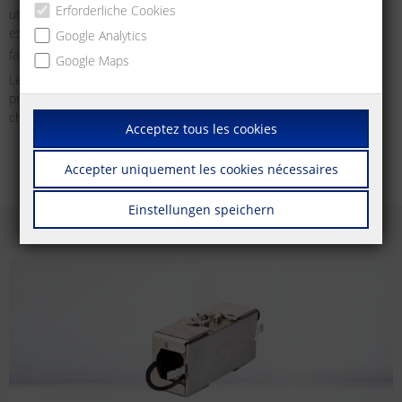
Erforderliche Cookies
utilisés dans une grande variété d’applications, même dans des
espaces confinés. La classe E
ou la classe F
permettent
Google Analytics
A
A
facilement d’obtenir des liens jusqu’à 10 Gbit/s.
Google Maps
Le connecteur de câble est donc une solution de problème pour
presque toutes les infrastructures du réseau et fait partie de
chaque boîte à outils comme équipement de base !
Acceptez tous les cookies
Accepter uniquement les cookies nécessaires
Einstellungen speichern