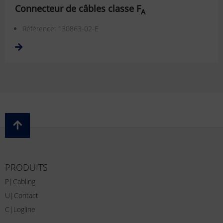
Connecteur de câbles classe F
A
Référence: 130863-02-E
PRODUITS
P|Cabling
U|Contact
C|Logline