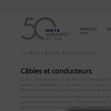
PRODUITS
AP
Home
Produits
P|Cabling
Câbles et conducteurs
Câbles et conducteurs
Le choix entre les câbles de données fibre optique ou cuiv
l’horizon de planification visé. Quoi que vous choisissie
structurels des réseaux locaux, vous permettent de rester o
Nos câbles de haute qualité sont utilisés partout où la t
structurés d’utilisation universelle – Ethernet 100BaseT,
distance de divers terminaux au moyen du Power over Eth