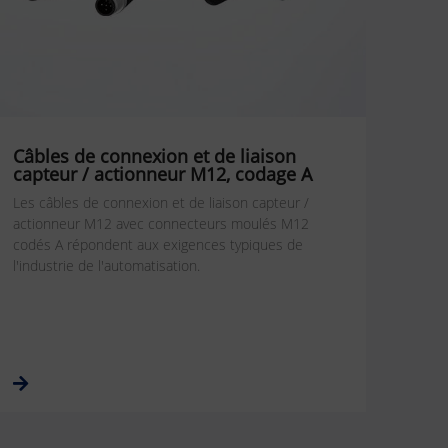
Câbles de connexion et de liaison
capteur / actionneur M12, codage A
Les câbles de connexion et de liaison capteur /
actionneur M12 avec connecteurs moulés M12
codés A répondent aux exigences typiques de
l'industrie de l'automatisation.