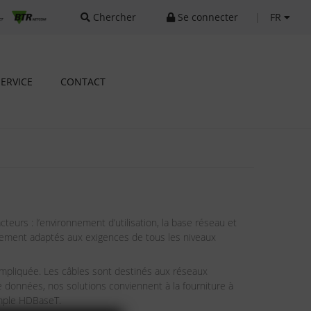
Chercher
Se connecter
|
FR
SERVICE
CONTACT
eurs : l’environnement d’utilisation, la base réseau et
itement adaptés aux exigences de tous les niveaux
 impliquée. Les câbles sont destinés aux réseaux
e données, nos solutions conviennent à la fourniture à
emple HDBaseT.