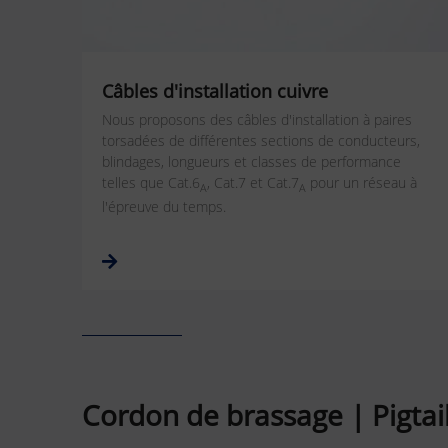
Câbles d'installation cuivre
Nous proposons des câbles d'installation à paires
torsadées de différentes sections de conducteurs,
blindages, longueurs et classes de performance
telles que Cat.6
, Cat.7 et Cat.7
pour un réseau à
A
A
l'épreuve du temps.
Cordon de brassage | Pigtai