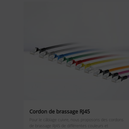
Cordon de brassage RJ45
Pour le câblage cuivre, nous proposons des cordons
de brassage RJ45 de différentes couleurs et