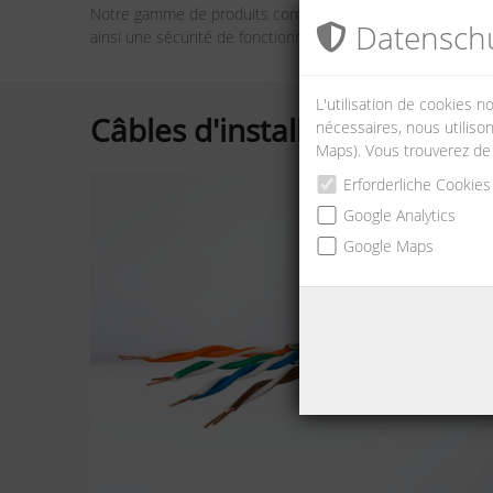
Notre gamme de produits comprend des câbles d’installatio
Datenschu
ainsi une sécurité de fonctionnement maximale.
L'utilisation de cookies 
Câbles d'installation
nécessaires, nous utilison
Maps). Vous trouverez de
Erforderliche Cookies
Google Analytics
Google Maps