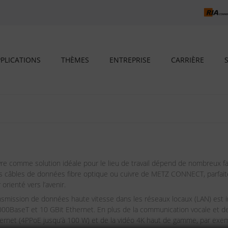
PLICATIONS
THÈMES
ENTREPRISE
CARRIÈRE
re comme solution idéale pour le lieu de travail dépend de nombreux fact
z, les câbles de données fibre optique ou cuivre de METZ CONNECT, parfa
rienté vers l’avenir.
ransmission de données haute vitesse dans les réseaux locaux (LAN) est
 1000BaseT et 10 GBit Ethernet. En plus de la communication vocale et d
ernet (4PPoE jusqu’à 100 W) et de la vidéo 4K haut de gamme, par ex