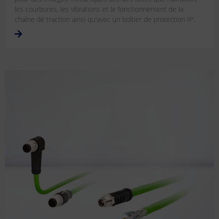
les courbures, les vibrations et le fonctionnement de la
chaîne de traction ainsi qu'avec un boîtier de protection IP.