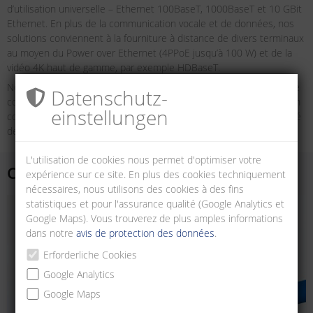
d’utilisation universelle – Ethernet 100BaseT, 1000BaseT et 10 GBit
Ethernet. En plus de la communication vocale et de données, nos
solutions conviennent à la fourniture à distance de divers terminaux
au moyen du Power over Ethernet (4PPoE jusqu’à 100 W) et de la
vidéo 4K haut de gamme, par exemple HDBaseT.
Notre gamme de produits comprend des câbles d’installation et de
Datenschutz­
connexion dont la compatibilité avec les composants de connexion
einstellungen
courants a fait l’objet d’essais. Nous garantissons ainsi une sécurité
de fonctionnement maximale.
L'utilisation de cookies nous permet d'optimiser votre
Câbles d'installation
expérience sur ce site. En plus des cookies techniquement
nécessaires, nous utilisons des cookies à des fins
statistiques et pour l'assurance qualité (Google Analytics et
Google Maps). Vous trouverez de plus amples informations
dans notre
avis de protection des données
.
Erforderliche Cookies
Google Analytics
Google Maps