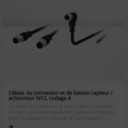
Câbles de connexion et de liaison capteur /
actionneur M12, codage A
Les câbles de connexion et de liaison capteur / actionneur
M12 avec connecteurs moulés M12 codés A répondent aux
exigences typiques de l'industrie de l'automatisation.