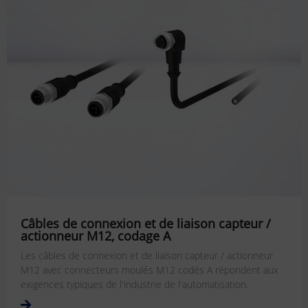
Câbles de connexion et de liaison capteur /
actionneur M12, codage A
Les câbles de connexion et de liaison capteur / actionneur
M12 avec connecteurs moulés M12 codés A répondent aux
exigences typiques de l'industrie de l'automatisation.