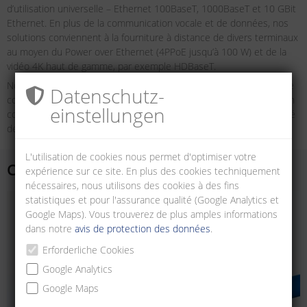
d’utilisation universelle – Ethernet 100BaseT, 1000BaseT et 10 GBit
Ethernet. En plus de la communication vocale et de données, nos
solutions conviennent à la fourniture à distance de divers terminaux
au moyen du Power over Ethernet (4PPoE jusqu’à 100 W) et de la
vidéo 4K haut de gamme, par exemple HDBaseT.
Notre gamme de produits comprend des câbles d’installation et de
Datenschutz­
connexion dont la compatibilité avec les composants de connexion
einstellungen
courants a fait l’objet d’essais. Nous garantissons ainsi une sécurité
de fonctionnement maximale.
L'utilisation de cookies nous permet d'optimiser votre
Câbles d'installation
expérience sur ce site. En plus des cookies techniquement
nécessaires, nous utilisons des cookies à des fins
statistiques et pour l'assurance qualité (Google Analytics et
Google Maps). Vous trouverez de plus amples informations
dans notre
avis de protection des données
.
Erforderliche Cookies
Google Analytics
Google Maps