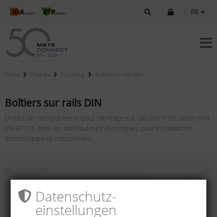
|
FR
Home
Produits
P|Cabling
Boîtiers sur rails DIN
Boîtiers sur rails DIN
Unités de raccordement pour montage sur rail DIN TH35 selon DIN
EN 60715 dans les distributeurs électriques pour installations
domestiques et industrielles.
Datenschutz­
einstellungen