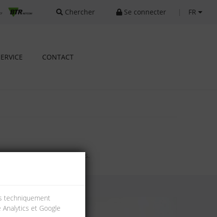
Chercher
Se connecter
|
FR
SERVICE
CONTACT
domestiques et industrielles.
ies techniquement
e Analytics et Google