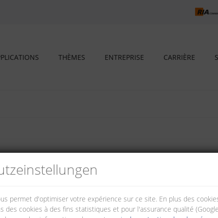
PLICATIONS
THÈMES
ENTREPRISE
CARRIÈRE
on DIN EN 60715 dans les distributeurs électriques pour installations 
tz­einstellungen
nous permet d'optimiser votre expérience sur ce site. En plus des cook
s des cookies à des fins statistiques et pour l'assurance qualité (Googl