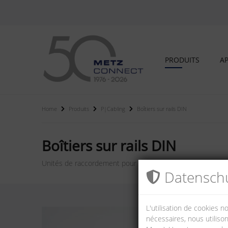
PRODUITS
AP
Home
Produits
P|Cabling
Boîtiers sur rails DIN
Boîtiers sur rails DIN
Unités de raccordement pour montage sur rail DIN TH35 sel
Datenschu
L'utilisation de cookies 
nécessaires, nous utilison