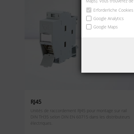
Maps). Vous trouverez de
Erforderliche Cookies
Google Analytics
Google Maps
RJ45
Unités de raccordement RJ45 pour montage sur rail
DIN TH35 selon DIN EN 60715 dans les distributeurs
électriques.