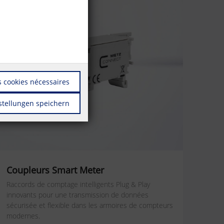
 cookies nécessaires
stellungen speichern
Coupleurs Smart Meter
Raccords de comptage intelligents Plug & Play
innovants pour une transmission de données
sécurisée et flexible dans les armoires de compteurs
modernes.