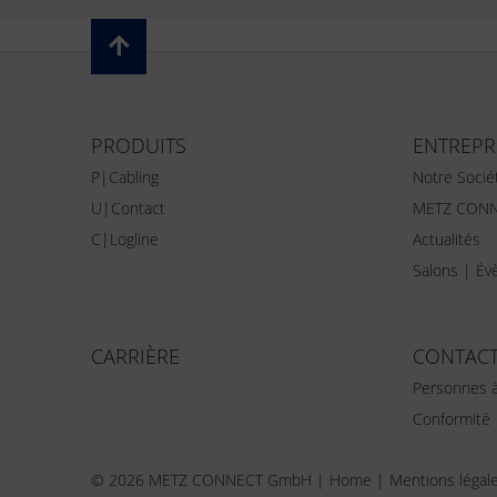
PRODUITS
ENTREPR
P|Cabling
Notre Socié
U|Contact
METZ CONN
C|Logline
Actualités
Salons | É
CARRIÈRE
CONTAC
Personnes à
Conformité
© 2026 METZ CONNECT GmbH |
Home
|
Mentions légal